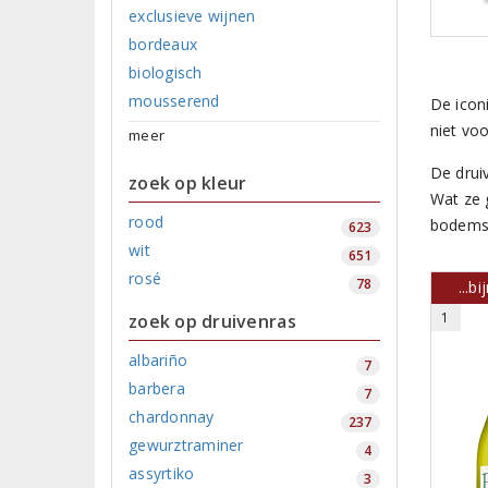
exclusieve wijnen
bordeaux
biologisch
mousserend
De icon
niet vo
meer
De drui
zoek op kleur
Wat ze 
rood
bodems.
623
wit
651
rosé
78
...b
1
zoek op druivenras
albariño
7
barbera
7
chardonnay
237
gewurztraminer
4
assyrtiko
3