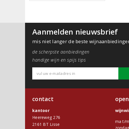
Aanmelden nieuwsbrief
mis niet langer de beste wijnaanbiedinge
de scherpste aanbiedingen
handige wijn en spijs tips
contact
open
kantoor
wijnw
Heereweg 276
ma t/m
2161 BT Lisse
zondag