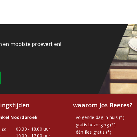
n en mooiste proeverijen!
ingstijden
waarom Jos Beeres?
inkel Noordbroek
volgende dag in huis (*)
gratis bezorging (*)
 za:
08.30 - 18.00 uur
één fles gratis (*)
:
10.00 - 17.00 uur