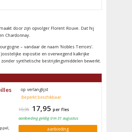
aakt door zijn opvolger Florent Rouve. Dat hij
een Chardonnay.
Bourgogne – vandaar de naam ‘Nobles Terroirs’.
)oostelijke expositie en overwegend kalkrijke
 zonder synthetische bestrijdingsmiddelen bewerkt.
illes
op verlanglijst
Beperkt beschikbaar
17,95
19,95
per fles
aanbieding
geldig
t/m 31 augustus
ppel,
aanbieding