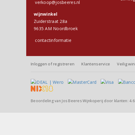
verkoop@josbeeres.nl
wijnwinkel
Zuiderstraat 28a
9635 AM Noordbroek
contactinformatie
Inloggen of registreren
Klantenservice
Veilig wi
Beoordeling van
Jos Beeres Wijnkoperij
door klanten:
4.6