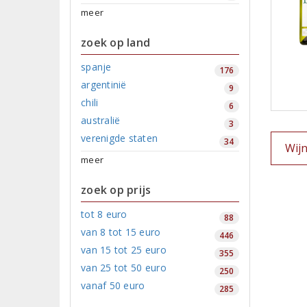
meer
zoek op land
spanje
176
argentinië
9
chili
6
australië
3
verenigde staten
34
Wij
meer
zoek op prijs
tot 8 euro
88
van 8 tot 15 euro
446
van 15 tot 25 euro
355
van 25 tot 50 euro
250
vanaf 50 euro
285