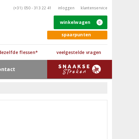
(+31) 050 - 313 22 41
inloggen
klantenservice
winkelwagen
0
spaarpunten
 dezelfde flessen*
veelgestelde vragen
ontact