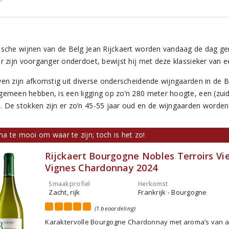
ische wijnen van de Belg Jean Rijckaert worden vandaag de dag gem
or zijn voorganger onderdoet, bewijst hij met deze klassieker van 
ven zijn afkomstig uit diverse onderscheidende wijngaarden in de 
gemeen hebben, is een ligging op zo’n 280 meter hoogte, een (zuid
 De stokken zijn er zo’n 45-55 jaar oud en de wijngaarden worden
ijna te mooi om waar te zijn; toch is het zo!
Rijckaert Bourgogne Nobles Terroirs Vie
Vignes Chardonnay 2024
Smaakprofiel
Herkomst
Zacht, rijk
Frankrijk - Bourgogne
(1 beoordeling)
Karaktervolle Bourgogne Chardonnay met aroma’s van a