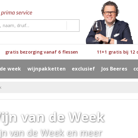
gratis bezorging vanaf 6 flessen
11+1 gratis bij 12
 de week
wijnpakketten
exclusief
Jos Beeres
c
k
ijn van de Week
jn van de Week en meer