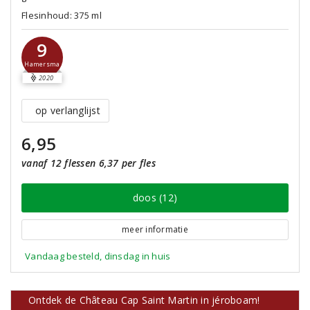
Flesinhoud: 375 ml
9
Hamersma
2020
op verlanglijst
6,95
vanaf 12 flessen 6,37 per fles
doos (12)
meer informatie
Vandaag besteld, dinsdag in huis
Ontdek de Château Cap Saint Martin in jéroboam!