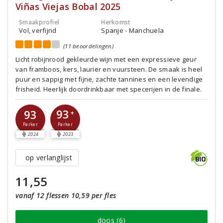
Viñas Viejas Bobal 2025
Smaakprofiel
Herkomst
Vol, verfijnd
Spanje - Manchuela
(11 beoordelingen)
Licht robijnrood gekleurde wijn met een expressieve geur
van framboos, kers, laurier en vuursteen. De smaak is heel
puur en sappig met fijne, zachte tannines en een levendige
frisheid. Heerlijk doordrinkbaar met specerijen in de finale.
93
93
+
Parker
Parker
2024
2023
op verlanglijst
11,55
vanaf 12 flessen 10,59 per fles
doos (6)