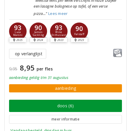
"Meestal eens per week verschijnt in huize Duijker
een lasagne bolognese op tafel, of een verse
pizza..."
Lees meer
93
90
93
90
Luca
James
Wine
Falstaff
Maroni
Suckling
Enthusiast
2025
2024
2023
2023
op verlanglijst
8,95
9,95
per fles
aanbieding
geldig
t/m 31 augustus
aanbieding
doos (6)
meer informatie
Vandaag besteld, dinsdag in huis