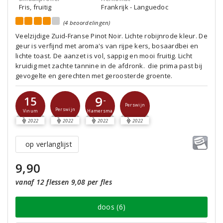
Fris, fruitig
Frankrijk - Languedoc
(4 beoordelingen)
Veelzijdige Zuid-Franse Pinot Noir. Lichte robijnrode kleur. De
geur is verfijnd met aroma's van rijpe kers, bosaardbei en
lichte toast. De aanzet is vol, sappig en mooi fruitig. Licht
kruidig met zachte tannine in de afdronk. die prima past bij
gevogelte en gerechten met geroosterde groente.
9
15
-
Perswijn
Perswijn
Vinum
Hamersma
2022
2022
2022
2022
op verlanglijst
9,90
vanaf 12 flessen 9,08 per fles
doos (6)