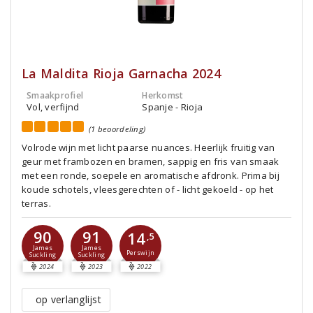
La Maldita Rioja Garnacha 2024
Smaakprofiel
Herkomst
Vol, verfijnd
Spanje - Rioja
(1 beoordeling)
Volrode wijn met licht paarse nuances. Heerlijk fruitig van
geur met frambozen en bramen, sappig en fris van smaak
met een ronde, soepele en aromatische afdronk. Prima bij
koude schotels, vleesgerechten of - licht gekoeld - op het
terras.
90
91
14
,5
James
James
Perswijn
Suckling
Suckling
2024
2023
2022
op verlanglijst