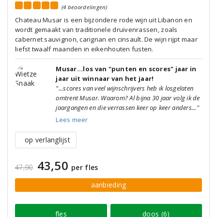
(4 beoordelingen)
Chateau Musar is een bijzondere rode wijn uit Libanon en
wordt gemaakt van traditionele druivenrassen, zoals
cabernet sauvignon, carignan en cinsault. De wijn rijpt maar
liefst twaalf maanden in eikenhouten fusten.
Musar...los van "punten en scores" jaar in
jaar uit winnaar van het jaar!
"...scores van veel wijnschrijvers heb ik losgelaten
omtrent Musar. Waarom? Al bijna 30 jaar volg ik de
jaargangen en die verrassen keer op keer anders..."
Lees meer
op verlanglijst
43,50
47,90
per fles
aanbieding
fles
doos (6)