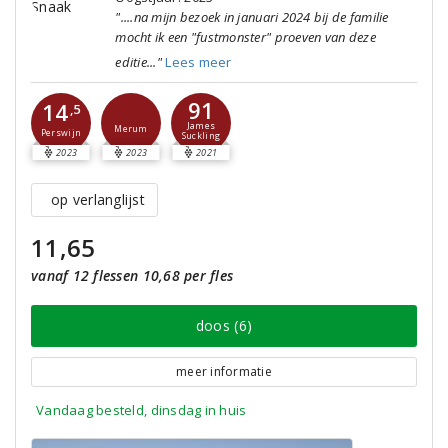
"....na mijn bezoek in januari 2024 bij de familie
mocht ik een "fustmonster" proeven van deze
editie..."
Lees meer
91
14
,5
James
Merum
Perswijn
Suckling
2023
2023
2021
op verlanglijst
11,65
vanaf 12 flessen 10,68 per fles
doos (6)
meer informatie
Vandaag besteld, dinsdag in huis