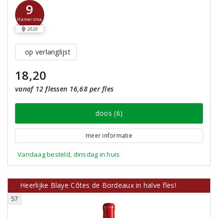
9
Hamersma
2020
op verlanglijst
18,20
vanaf 12 flessen 16,68 per fles
doos (6)
meer informatie
Vandaag besteld, dinsdag in huis
Heerlijke Blaye Côtes de Bordeaux in halve fles!
57