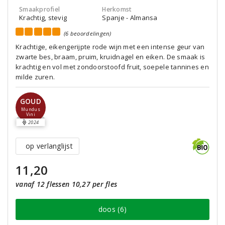
Smaakprofiel
Herkomst
Krachtig, stevig
Spanje - Almansa
(6 beoordelingen)
Krachtige, eikengerijpte rode wijn met een intense geur van
zwarte bes, braam, pruim, kruidnagel en eiken. De smaak is
krachtig en vol met zondoorstoofd fruit, soepele tannines en
milde zuren.
GOUD
Mundus
Vini
2024
op verlanglijst
11,20
vanaf 12 flessen 10,27 per fles
doos (6)