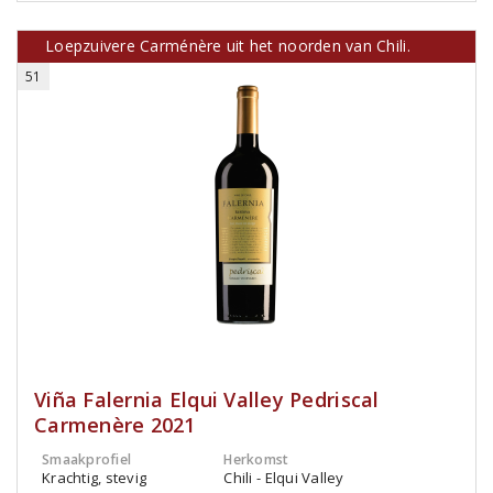
Loepzuivere Carménère uit het noorden van Chili.
51
Viña Falernia Elqui Valley Pedriscal
Carmenère 2021
Smaakprofiel
Herkomst
Krachtig, stevig
Chili - Elqui Valley