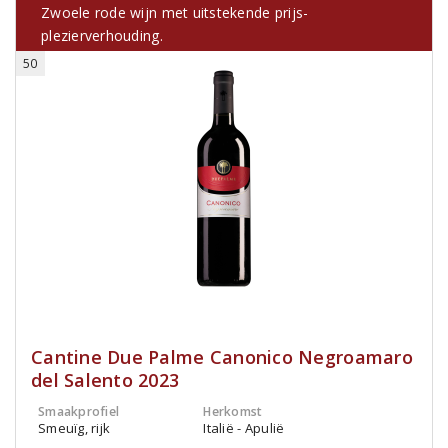
Zwoele rode wijn met uitstekende prijs-
plezierverhouding.
50
Cantine Due Palme Canonico Negroamaro
del Salento 2023
Smaakprofiel
Herkomst
Smeuïg, rijk
Italië - Apulië