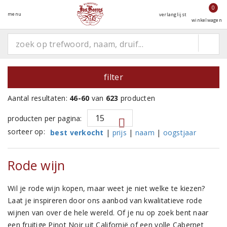
0
menu
verlanglijst
winkelwagen
filter
Aantal resultaten:
46-60
van
623
producten
producten per pagina:
sorteer op:
best verkocht
|
prijs
|
naam
|
oogstjaar
Rode wijn
Wil je rode wijn kopen, maar weet je niet welke te kiezen?
Laat je inspireren door ons aanbod van kwalitatieve rode
wijnen van over de hele wereld. Of je nu op zoek bent naar
een fruitige Pinot Noir uit Californië of een volle Cabernet