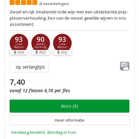
(6 beoordelingen)
Zwoel en rijk smakende rode wijn met een uitstekende prijs-
plezierverhouding. Een van de meest gewilde wijnen in ons
assortiment.
93
90
93
Luca
James
Luca
Maroni
Suckling
Maroni
2023
2022
2022
op verlanglijst
7,40
vanaf 12 flessen 6,78 per fles
doos (6)
meer informatie
Vandaag besteld, dinsdag in huis