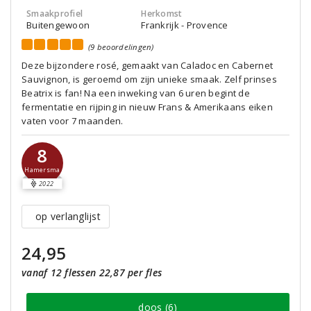
Smaakprofiel
Herkomst
Buitengewoon
Frankrijk - Provence
(9 beoordelingen)
Deze bijzondere rosé, gemaakt van Caladoc en Cabernet
Sauvignon, is geroemd om zijn unieke smaak. Zelf prinses
Beatrix is fan! Na een inweking van 6 uren begint de
fermentatie en rijping in nieuw Frans & Amerikaans eiken
vaten voor 7 maanden.
8
Hamersma
2022
op verlanglijst
24,95
vanaf 12 flessen 22,87 per fles
doos (6)