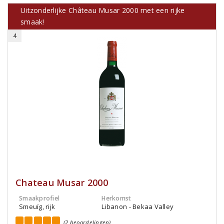
Uitzonderlijke Château Musar 2000 met een rijke
smaak!
4
Chateau Musar 2000
Smaakprofiel
Herkomst
Smeuïg, rijk
Libanon - Bekaa Valley
(2 beoordelingen)