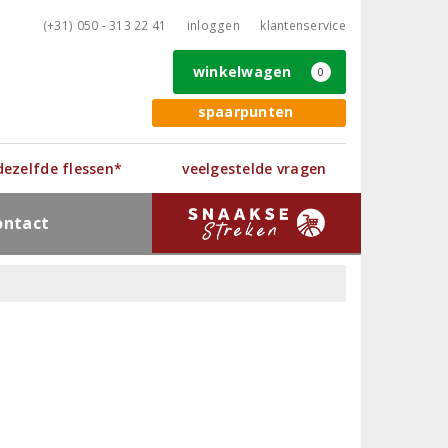
(+31) 050 - 313 22 41
inloggen
klantenservice
winkelwagen
0
spaarpunten
 dezelfde flessen*
veelgestelde vragen
ontact