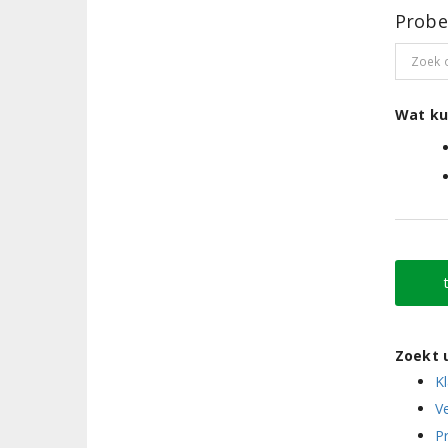
Probe
Wat ku
Zoekt 
K
V
Pr