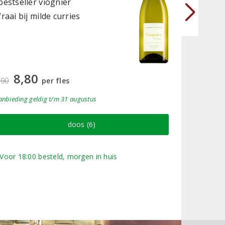
bestseller viognier
lekker b
fraai bij milde curries
Perswijn
Concours
2025
1
12,95
8,80
,90
per fles
aanbiedin
anbieding
geldig
t/m 31 augustus
doos (6)
Voor 18:00 besteld, morgen in huis
Voor 18: