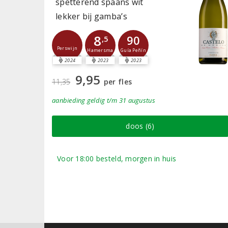
spetterend spaans wit
lekker bij gamba’s
8
90
,5
Perswijn
Guía Peñín
Hamersma
2024
2023
2023
9,95
11,35
per fles
aanbieding
geldig
t/m 31 augustus
doos (6)
Voor 18:00 besteld, morgen in huis