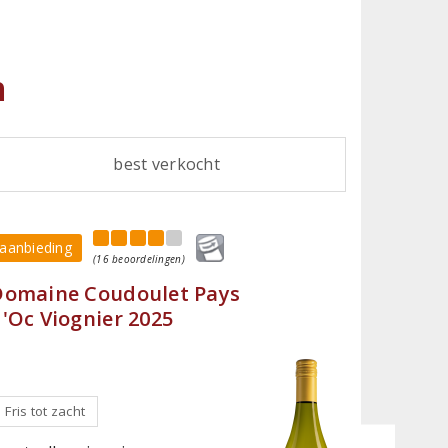
n
best verkocht
aanbieding
(16 beoordelingen)
aanbied
Domaine Coudoulet Pays
Domain
'Oc Viognier 2025
Proven
Prieur
Fris tot zacht
verfijn