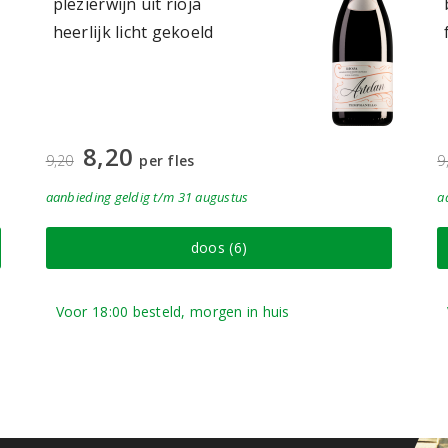
plezierwijn uit rioja
heerlijk licht gekoeld
8,20
9,20
per fles
9
aanbieding
geldig
t/m 31 augustus
a
doos (6)
Voor 18:00 besteld, morgen in huis