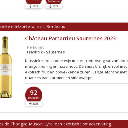
Robinson
2021
2021
ssieke edelzoete wijn uit Bordeaux
Château Partarrieu Sauternes 2023
Herkomst
Frankrijk - Sauternes
Klassieke, edelzoete wijn met een intense geur van abri
mango, honing en hazelnoot. De smaak is rijk en vol met
exotisch fruit en opwekkende zuren. Lange afdronk met
nuances van karamel en sinaasappel.
92
Decanter
2025
es de Thongue Muscat Lyre, een exotische smaakervaring.