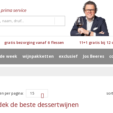
gratis bezorging vanaf 6 flessen
11+1 gratis bij 12
 de week
wijnpakketten
exclusief
Jos Beeres
c
en per pagina:
sor
ek de beste dessertwijnen