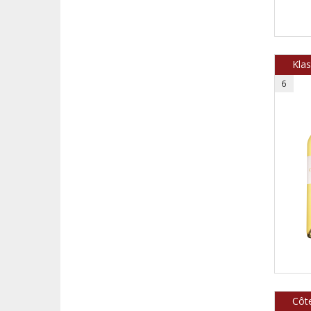
Kla
6
Côt