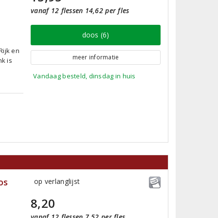
vanaf 12 flessen 14,62 per fles
doos (6)
Rijk en
meer informatie
k is
Vandaag besteld, dinsdag in huis
os
op verlanglijst
8,20
vanaf 12 flessen 7,52 per fles