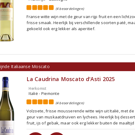
(4 beoordelingen)
Franse witte wijn met de geur van rijp fruit en een lichtzo
frisse smaak. Heerlijk bij verschillende soorten paté, ma
gekoeld ook erg lekker als aperitief.
ijnde Italiaanse Moscato
La Caudrina Moscato d'Asti 2025
Herkomst
Italië - Piemonte
(4 beoordelingen)
Volzoete, frisse mousserende witte wijn uit Italië, met de
geur van muskaatdruiven en lychees. Heerlijk bij desser
fruit, ijs of gebak, maar ook erg lekker buiten de maaltijd