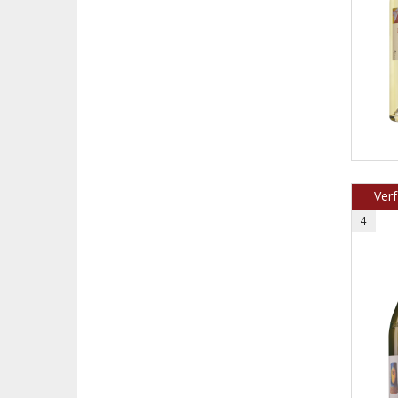
Verf
4