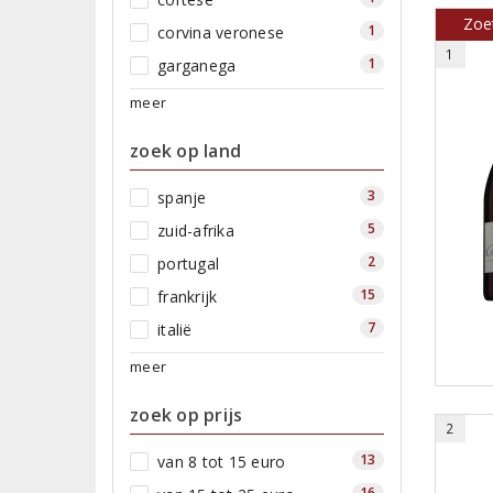
Zoet
1
corvina veronese
1
1
garganega
meer
zoek op land
3
spanje
5
zuid-afrika
2
portugal
15
frankrijk
7
italië
meer
zoek op prijs
2
13
van 8 tot 15 euro
16