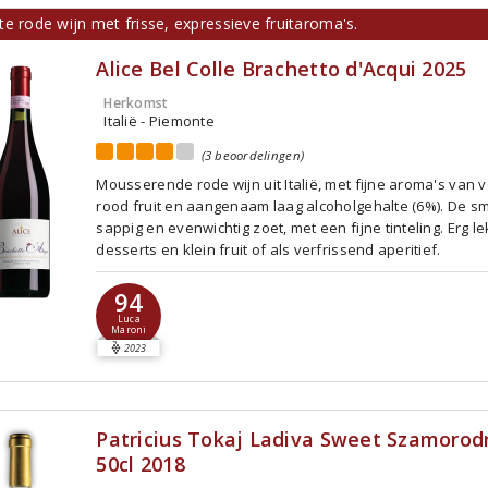
e rode wijn met frisse, expressieve fruitaroma's.
Alice Bel Colle Brachetto d'Acqui 2025
Herkomst
Italië - Piemonte
(3 beoordelingen)
Mousserende rode wijn uit Italië, met fijne aroma's van 
rood fruit en aangenaam laag alcoholgehalte (6%). De s
sappig en evenwichtig zoet, met een fijne tinteling. Erg le
desserts en klein fruit of als verfrissend aperitief.
94
Luca
Maroni
2023
Patricius Tokaj Ladiva Sweet Szamorod
50cl 2018