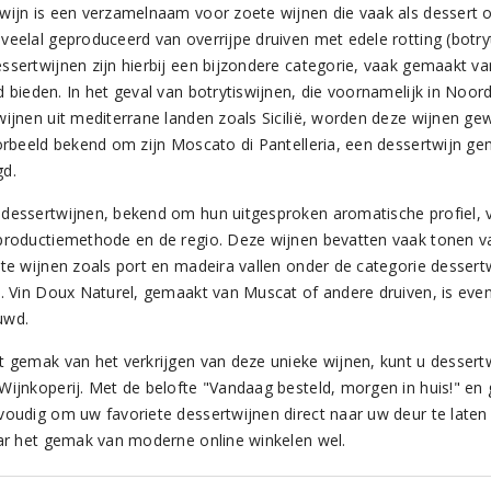
wijn is een verzamelnaam voor zoete wijnen die vaak als dessert 
veelal geproduceerd van overrijpe druiven met edele rotting (botryt
ssertwijnen zijn hierbij een bijzondere categorie, vaak gemaakt van
d bieden. In het geval van botrytiswijnen, die voornamelijk in No
wijnen uit mediterrane landen zoals Sicilië, worden deze wijnen ge
oorbeeld bekend om zijn Moscato di Pantelleria, een dessertwijn g
d.
dessertwijnen, bekend om hun uitgesproken aromatische profiel, vari
productiemethode en de regio. Deze wijnen bevatten vaak tonen v
kte wijnen zoals port en madeira vallen onder de categorie dessert
t. Vin Doux Naturel, gemaakt van Muscat of andere druiven, is even
uwd.
t gemak van het verkrijgen van deze unieke wijnen, kunt u dessertw
Wijnkoperij. Met de belofte "Vandaag besteld, morgen in huis!" en 
voudig om uw favoriete dessertwijnen direct naar uw deur te laten v
aar het gemak van moderne online winkelen wel.