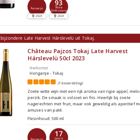
93
Wine
Perswijn
Enthusiast
2024
2024
bijzondere Late Harvest Hárslevelü uit Tokaj.
Château Pajzos Tokaj Late Harvest
Hárslevelü 50cl 2023
Herkomst
Hongarije - Tokaj
(1 beoordeling)
Zoete witte wijn met een rijk aroma van rijpe appel, mel
perzik. De smaak is volzoet en fris. Heerlijk bij zoete
nagerechten met fruit, maar ook geweldig als aperitief me
amuses van paté.
Flesinhoud: 500 ml
17
Jancis
Perswijn