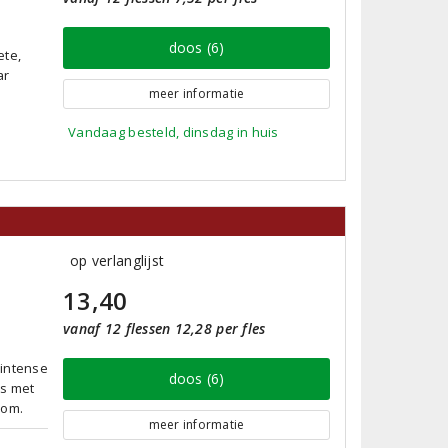
doos (6)
ete,
ar
meer informatie
Vandaag besteld, dinsdag in huis
op verlanglijst
13,40
vanaf 12 flessen 12,28 per fles
 intense
doos (6)
ts met
 om.
meer informatie