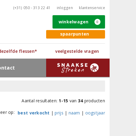
(+31) 050 - 313 22 41
inloggen
klantenservice
winkelwagen
0
spaarpunten
 dezelfde flessen*
veelgestelde vragen
ontact
Aantal resultaten:
1-15
van
34
producten
teer op:
best verkocht
|
prijs
|
naam
|
oogstjaar