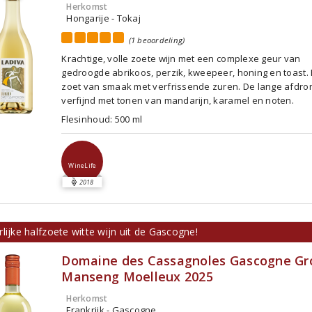
Herkomst
Hongarije - Tokaj
(1 beoordeling)
Krachtige, volle zoete wijn met een complexe geur van
gedroogde abrikoos, perzik, kweepeer, honing en toast. 
zoet van smaak met verfrissende zuren. De lange afdron
verfijnd met tonen van mandarijn, karamel en noten.
Flesinhoud: 500 ml
WineLife
2018
lijke halfzoete witte wijn uit de Gascogne!
Domaine des Cassagnoles Gascogne Gr
Manseng Moelleux 2025
Herkomst
Frankrijk - Gascogne