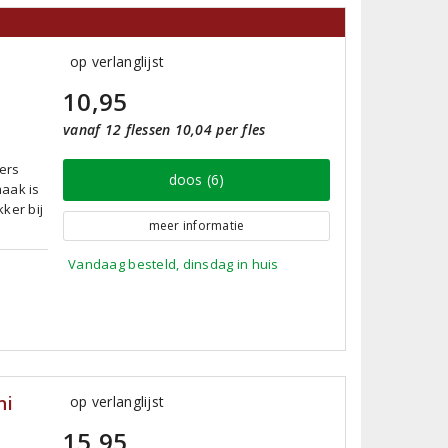
op verlanglijst
10,95
vanaf 12 flessen 10,04 per fles
vers
doos (6)
maak is
kker bij
meer informatie
Vandaag besteld, dinsdag in huis
ni
op verlanglijst
15,95