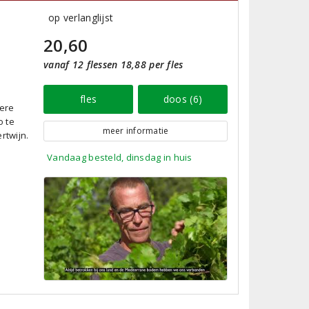
op verlanglijst
20,60
vanaf 12 flessen 18,88 per fles
fles
doos (6)
vere
o te
meer informatie
rtwijn.
Vandaag besteld, dinsdag in huis