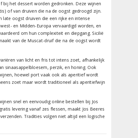
of bij het dessert worden gedronken. Deze wijnen
is) of van druiven die na de oogst gedroogd zijn.
 late oogst druiven die een rijke en intense
ordwest- en Midden-Europa vervaardigd worden, en
waardeerd om hun complexiteit en diepgang. Sicilië
emaakt van de Muscat-druif die na de oogst wordt
ëren van licht en fris tot intens zoet, afhankelijk
an sinaasappelbloesem, perzik, en honing. Ook
wijnen, hoewel port vaak ook als aperitief wordt
eens zoet maar wordt traditioneel als aperitiefwijn
ijnen snel en eenvoudig online bestellen bij Jos
gratis levering vanaf zes flessen, maakt Jos Beeres
erzenden. Tradities volgen niet altijd een logische