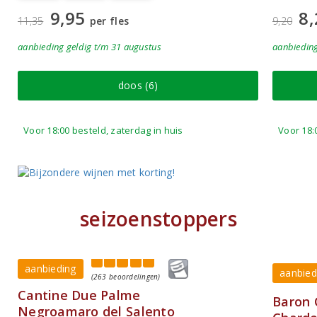
9,95
8,
11,35
per fles
9,20
aanbieding
geldig
t/m 31 augustus
aanbiedin
doos (6)
Voor 18:00 besteld, zaterdag in huis
Voor 18:
seizoenstoppers
aanbieding
aanbied
(263 beoordelingen)
Cantine Due Palme
Baron 
Negroamaro del Salento