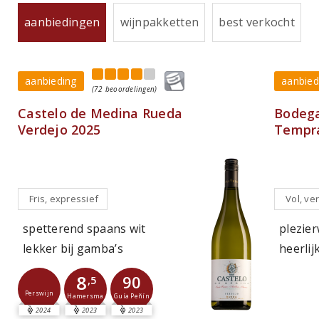
aanbiedingen
wijnpakketten
best verkocht
aanbieding
aanbied
(72 beoordelingen)
Castelo de Medina Rueda
Bodega
Verdejo 2025
Tempra
Fris, expressief
Vol, ver
spetterend spaans wit
plezier
lekker bij gamba’s
heerlij
8
90
,5
Perswijn
Guía Peñín
Hamersma
2024
2023
2023