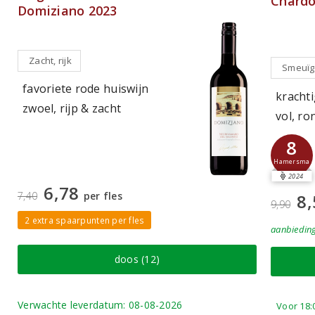
Chardo
Domiziano 2023
Zacht, rijk
Smeuïg,
favoriete rode huiswijn
kracht
zwoel, rijp & zacht
vol, ro
8
Hamersma
2024
6,78
7,40
per fles
8,
9,90
2 extra spaarpunten per fles
aanbiedin
doos (12)
Verwachte leverdatum: 08-08-2026
Voor 18: