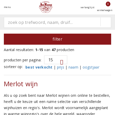
0
menu
verlanglijst
winkelwagen
filter
Aantal resultaten:
1-15
van
47
producten
producten per pagina:
sorteer op:
best verkocht
|
prijs
|
naam
|
oogstjaar
Merlot wijn
Als u op zoek bent naar Merlot wijnen om online te bestellen,
heeft u de keuze uit een ruime selectie van verschillende
wijnhuizen en regio's. Merlot wordt voornamelijk aangeplant
in warme wijnregio's over de hele wereld, waaronder