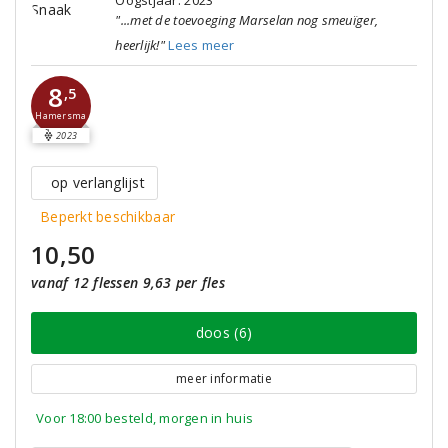
Oogstjaar: 2023
"...met de toevoeging Marselan nog smeuïger,
heerlijk!"
Lees meer
8
,5
Hamersma
2023
op verlanglijst
Beperkt beschikbaar
10,50
vanaf 12 flessen 9,63 per fles
doos (6)
meer informatie
Voor 18:00 besteld, morgen in huis