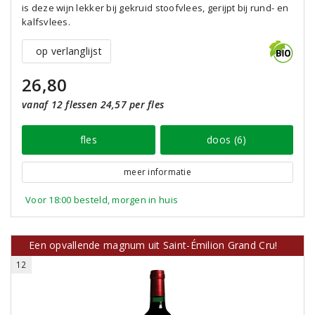
is deze wijn lekker bij gekruid stoofvlees, gerijpt bij rund- en
kalfsvlees.
op verlanglijst
26,80
vanaf 12 flessen 24,57 per fles
fles
doos (6)
meer informatie
Voor 18:00 besteld, morgen in huis
Een opvallende magnum uit Saint-Émilion Grand Cru!
12