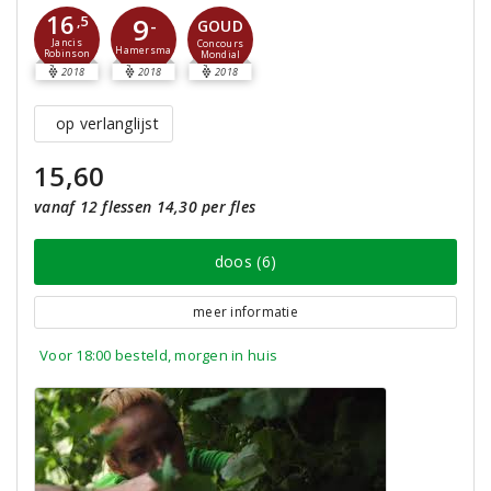
16
9
,5
-
GOUD
Jancis
Concours
Hamersma
Robinson
Mondial
2018
2018
2018
op verlanglijst
15,60
vanaf 12 flessen 14,30 per fles
doos (6)
meer informatie
Voor 18:00 besteld, morgen in huis