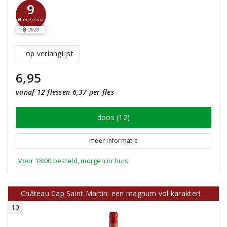
9
Hamersma
2020
op verlanglijst
6,95
vanaf 12 flessen 6,37 per fles
doos (12)
meer informatie
Voor 18:00 besteld, morgen in huis
Château Cap Saint Martin: een magnum vol karakter!
10