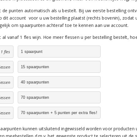
 de punten automatisch als u bestelt. Bij uw eerste bestelling ontv
op dit account voor u uw bestelling plaatst (rechts bovenin), zodat
gelijk om spaarpunten achteraf toe te kennen aan uw account.
 al vanaf 1 fles wijn. Hoe meer flessen u per bestelling bestelt, h
1 fles
1 spaarpunt
lessen
15 spaarpunten
lessen
40 spaarpunten
lessen
70 spaarpunten
lessen
70 spaarpunten + 5 punten per extra fles!
aarpunten kunnen uitsluitend ingewisseld worden voor producten u
en meebestellen d.m.v. het gewenste product te selecteren uit de 