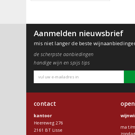
Aanmelden nieuwsbrief
mis niet langer de beste wijnaanbiedinge
de scherpste aanbiedingen
handige wijn en spijs tips
contact
open
kantoor
wijnw
Heereweg 276
ma t/m
2161 BT Lisse
zondag