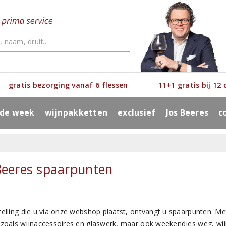
gratis bezorging vanaf 6 flessen
11+1 gratis bij 12
 de week
wijnpakketten
exclusief
Jos Beeres
c
Beeres spaarpunten
telling die u via onze webshop plaatst, ontvangt u spaarpunten. M
 zoals wijnaccessoires en glaswerk, maar ook weekendjes weg, wijn