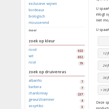
exclusieve wijnen
U spaart
bordeaux
inlogt 
biologisch
niet mo
mousserend
U spaart
meer
zoek op kleur
rood
623
12 f
wit
652
rosé
79
24 f
zoek op druivenras
36 f
albariño
7
barbera
7
> 36 f
chardonnay
237
gewurztraminer
4
Deze sp
assyrtiko
3
product