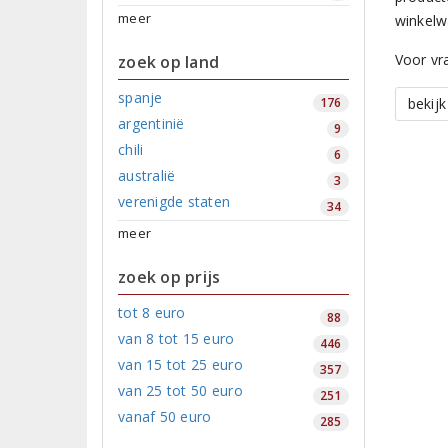
meer
winkelw
Voor vr
zoek op land
spanje
176
bekij
argentinië
9
chili
6
australië
3
verenigde staten
34
meer
zoek op prijs
tot 8 euro
88
van 8 tot 15 euro
446
van 15 tot 25 euro
357
van 25 tot 50 euro
251
vanaf 50 euro
285