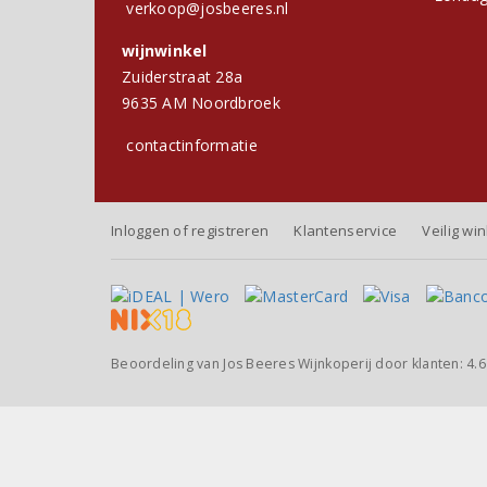
verkoop@josbeeres.nl
wijnwinkel
Zuiderstraat 28a
9635 AM Noordbroek
contactinformatie
Inloggen of registreren
Klantenservice
Veilig wi
Beoordeling van
Jos Beeres Wijnkoperij
door klanten:
4.6