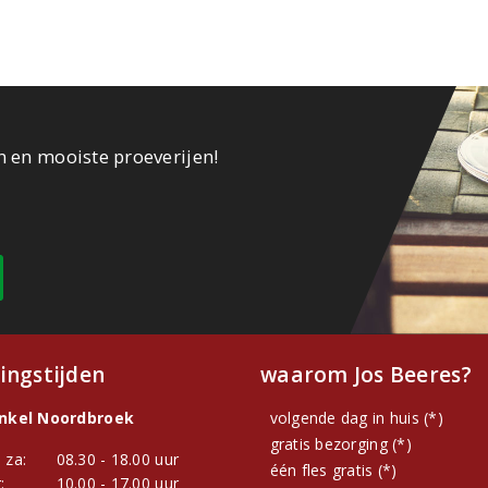
n en mooiste proeverijen!
ingstijden
waarom Jos Beeres?
inkel Noordbroek
volgende dag in huis (*)
gratis bezorging (*)
 za:
08.30 - 18.00 uur
één fles gratis (*)
:
10.00 - 17.00 uur