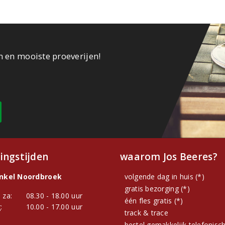
n en mooiste proeverijen!
ingstijden
waarom Jos Beeres?
inkel Noordbroek
volgende dag in huis (*)
gratis bezorging (*)
 za:
08.30 - 18.00 uur
één fles gratis (*)
:
10.00 - 17.00 uur
track & trace
bestel gemakkelijk telefonisc