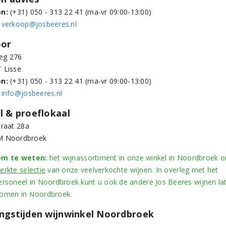
on:
(+31) 050 - 313 22 41 (ma-vr 09:00-13:00)
verkoop@josbeeres.nl
oor
eg 276
 Lisse
on:
(+31) 050 - 313 22 41 (ma-vr 09:00-13:00)
info@josbeeres.nl
l & proeflokaal
traat 28a
M Noordbroek
m te weten:
het wijnassortiment in onze winkel in Noordbroek 
erkte selectie
van onze veelverkochte wijnen. In overleg met het
ersoneel in Noordbroek kunt u ook de andere Jos Beeres wijnen la
omen in Noordbroek.
ngstijden wijnwinkel Noordbroek