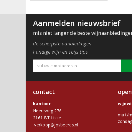
Aanmelden nieuwsbrief
mis niet langer de beste wijnaanbiedinge
de scherpste aanbiedingen
handige wijn en spijs tips
contact
open
kantoor
wijnw
Heereweg 276
ma t/m
2161 BT Lisse
zondag
verkoop@josbeeres.nl