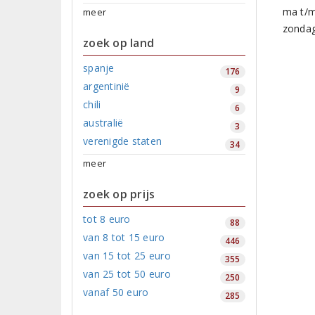
ma t/m
meer
zondag
zoek op land
spanje
176
argentinië
9
chili
6
australië
3
verenigde staten
34
meer
zoek op prijs
tot 8 euro
88
van 8 tot 15 euro
446
van 15 tot 25 euro
355
van 25 tot 50 euro
250
vanaf 50 euro
285