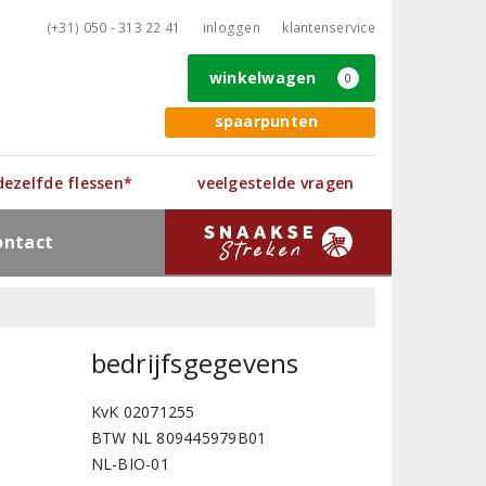
(+31) 050 - 313 22 41
inloggen
klantenservice
winkelwagen
0
spaarpunten
 dezelfde flessen*
veelgestelde vragen
ontact
bedrijfsgegevens
KvK 02071255
BTW NL 809445979B01
NL-BIO-01