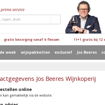
gratis bezorging vanaf 6 flessen
11+1 gratis bij 12
 de week
wijnpakketten
exclusief
Jos Beeres
c
actgegevens Jos Beeres Wijnkoperij
bestellen online
en kan gemakkelijk via de website.
en advies