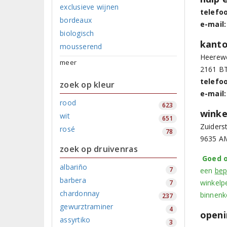
exclusieve wijnen
telefo
bordeaux
e-mail:
biologisch
kant
mousserend
Heerew
meer
2161 BT
telefo
zoek op kleur
e-mail:
rood
623
winke
wit
651
Zuiders
rosé
78
9635 A
zoek op druivenras
Goed o
albariño
7
een
bep
barbera
winkelp
7
chardonnay
binnenk
237
gewurztraminer
4
openi
assyrtiko
3