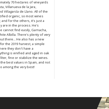
mately 70 hectares of vineyards
sta, Villanueva de la Jara,
 Villagarcía de Llano. All of the
tified organic, so most wines
; and for the others, it's just a
ey are in the process. He's
e cannot find easily, Garnacha,
ite Albilla. There's plenty of very
ut there... He also has a new
 for the 2019 harvest, a simple
here they don't have a
hing is vinified and aged in oak
lter, fine or stabilize the wines.
the best values in Spain, and not
lso among the very best!