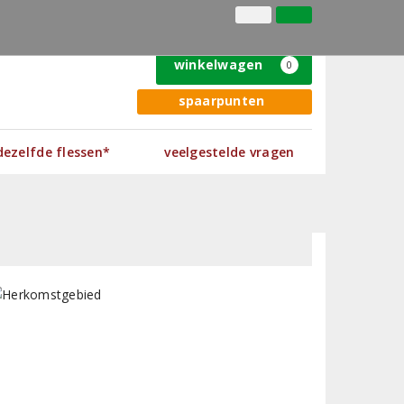
(+31) 050 - 313 22 41
inloggen
klantenservice
winkelwagen
0
spaarpunten
 dezelfde flessen*
veelgestelde vragen