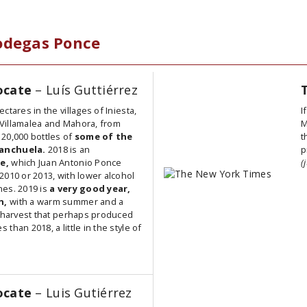
odegas Ponce
ocate
– Luís Guttiérrez
ctares in the villages of Iniesta,
I
, Villamalea and Mahora, from
M
20,000 bottles of
some of the
t
anchuela.
2018 is an
p
e,
which Juan Antonio Ponce
(
2010 or 2013, with lower alcohol
es. 2019 is
a very good year,
n,
with a warm summer and a
e harvest that perhaps produced
than 2018, a little in the style of
ocate
– Luis Gutiérrez