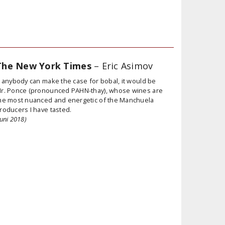
The New York Times
– Eric Asimov
f anybody can make the case for bobal, it would be
r. Ponce (pronounced PAHN-thay), whose wines are
he most nuanced and energetic of the Manchuela
roducers I have tasted.
juni 2018)