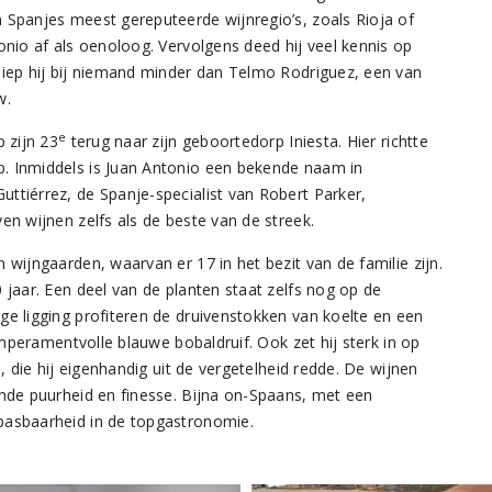
 Spanjes meest gereputeerde wijnregio’s, zoals Rioja of
nio af als oenoloog. Vervolgens deed hij veel kennis op
liep hij bij niemand minder dan Telmo Rodriguez, een van
w.
e
 zijn 23
terug naar zijn geboortedorp Iniesta. Hier richtte
. Inmiddels is Juan Antonio een bekende naam in
ttiérrez, de Spanje-specialist van Robert Parker,
en wijnen zelfs als de beste van de streek.
 wijngaarden, waarvan er 17 in het bezit van de familie zijn.
 jaar. Een deel van de planten staat zelfs nog op de
ge ligging profiteren de druivenstokken van koelte en een
temperamentvolle blauwe bobaldruif. Ook zet hij sterk in op
a, die hij eigenhandig uit de vergetelheid redde. De wijnen
ende puurheid en finesse. Bijna on-Spaans, met een
pasbaarheid in de topgastronomie.