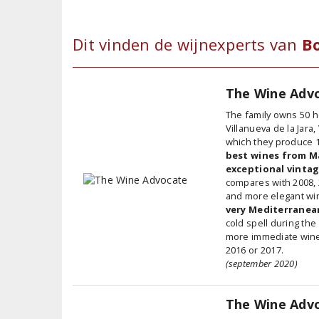
Dit vinden de wijnexperts van
B
The Wine Adv
The family owns 50 he
Villanueva de la Jara
which they produce 1
best wines from M
exceptional vintag
compares with 2008, 
and more elegant win
very Mediterranea
cold spell during th
more immediate wines 
2016 or 2017.
(september 2020)
The Wine Adv