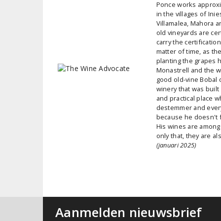
Ponce works approxi
in the villages of Inie
Villamalea, Mahora and
old vineyards are cer
carry the certification
matter of time, as th
planting the grapes h
Monastrell and the wh
good old-vine Bobal o
winery that was built
and practical place w
destemmer and everyt
because he doesn't fi
His wines are among 
only that, they are a
(januari 2025)
Aanmelden nieuwsbrief