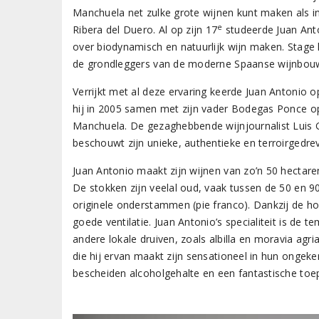
Manchuela net zulke grote wijnen kunt maken als in
e
Ribera del Duero. Al op zijn 17
studeerde Juan Anto
over biodynamisch en natuurlijk wijn maken. Stage 
de grondleggers van de moderne Spaanse wijnbou
Verrijkt met al deze ervaring keerde Juan Antonio op
hij in 2005 samen met zijn vader Bodegas Ponce op
Manchuela. De gezaghebbende wijnjournalist Luis Gu
beschouwt zijn unieke, authentieke en terroirgedrev
Juan Antonio maakt zijn wijnen van zo’n 50 hectaren
De stokken zijn veelal oud, vaak tussen de 50 en 90
originele onderstammen (pie franco). Dankzij de ho
goede ventilatie. Juan Antonio’s specialiteit is de 
andere lokale druiven, zoals albilla en moravia agri
die hij ervan maakt zijn sensationeel in hun ongek
bescheiden alcoholgehalte en een fantastische toe