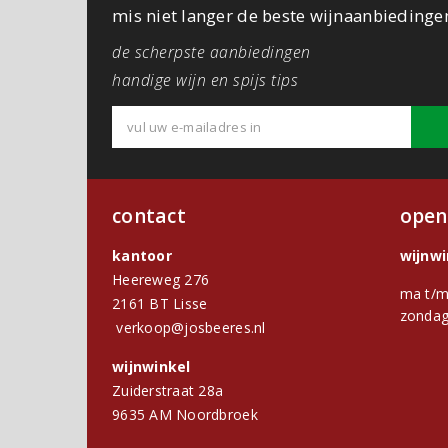
mis niet langer de beste wijnaanbiedinge
de scherpste aanbiedingen
handige wijn en spijs tips
contact
open
kantoor
wijnw
Heereweg 276
ma t/m
2161 BT Lisse
zondag
verkoop@josbeeres.nl
wijnwinkel
Zuiderstraat 28a
9635 AM Noordbroek