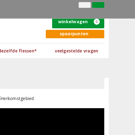
(+31) 050 - 313 22 41
inloggen
klantenservice
winkelwagen
0
spaarpunten
 dezelfde flessen*
veelgestelde vragen