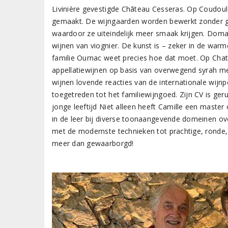
Livinière gevestigde Chãteau Cesseras. Op Coudoule
gemaakt. De wijngaarden worden bewerkt zonder gebr
waardoor ze uiteindelijk meer smaak krijgen. Dom
wijnen van viognier. De kunst is – zeker in de warm
familie Ournac weet precies hoe dat moet. Op Cha
appellatiewijnen op basis van overwegend syrah m
wijnen lovende reacties van de internationale wijnp
toegetreden tot het familiewijngoed. Zijn CV is g
jonge leeftijd Niet alleen heeft Camille een master
in de leer bij diverse toonaangevende domeinen over
met de modernste technieken tot prachtige, ronde,
meer dan gewaarborgd!