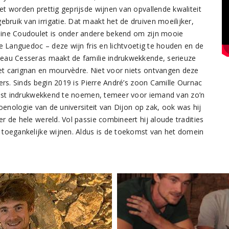
t worden prettig geprijsde wijnen van opvallende kwaliteit
uik van irrigatie. Dat maakt het de druiven moeilijker,
aine Coudoulet is onder andere bekend om zijn mooie
e Languedoc – deze wijn fris en lichtvoetig te houden en de
teau Cesseras maakt de familie indrukwekkende, serieuze
et carignan en mourvèdre. Niet voor niets ontvangen deze
ers. Sinds begin 2019 is Pierre André’s zoon Camille Ournac
erust indrukwekkend te noemen, temeer voor iemand van zo’n
 oenologie van de universiteit van Dijon op zak, ook was hij
 de hele wereld. Vol passie combineert hij aloude tradities
 toegankelijke wijnen. Aldus is de toekomst van het domein