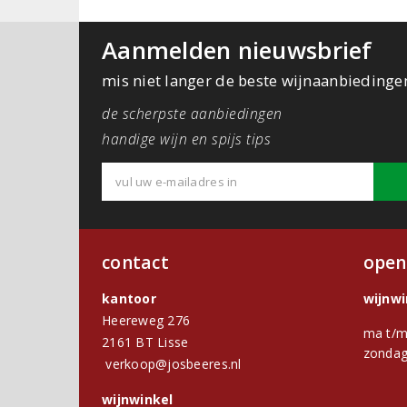
Aanmelden nieuwsbrief
mis niet langer de beste wijnaanbiedinge
de scherpste aanbiedingen
handige wijn en spijs tips
contact
open
kantoor
wijnw
Heereweg 276
ma t/m
2161 BT Lisse
zondag
verkoop@josbeeres.nl
wijnwinkel