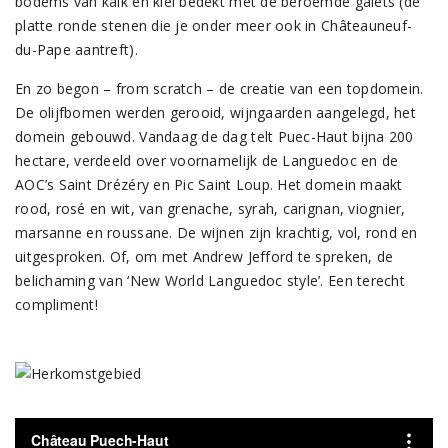
bodems van kalk en klei bedekt met de beroemde galets (de
platte ronde stenen die je onder meer ook in Châteauneuf-
du-Pape aantreft).
En zo begon – from scratch – de creatie van een topdomein.
De olijfbomen werden gerooid, wijngaarden aangelegd, het
domein gebouwd. Vandaag de dag telt Puec-Haut bijna 200
hectare, verdeeld over voornamelijk de Languedoc en de
AOC’s Saint Drézéry en Pic Saint Loup. Het domein maakt
rood, rosé en wit, van grenache, syrah, carignan, viognier,
marsanne en roussane. De wijnen zijn krachtig, vol, rond en
uitgesproken. Of, om met Andrew Jefford te spreken, de
belichaming van ‘New World Languedoc style’. Een terecht
compliment!