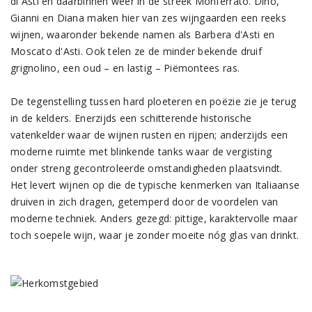
di Asti en daarbinnen weer in de streek Monferrato. Dino,
Gianni en Diana maken hier van zes wijngaarden een reeks
wijnen, waaronder bekende namen als Barbera d'Asti en
Moscato d'Asti. Ook telen ze de minder bekende druif
grignolino, een oud – en lastig – Piëmontees ras.
De tegenstelling tussen hard ploeteren en poëzie zie je terug
in de kelders. Enerzijds een schitterende historische
vatenkelder waar de wijnen rusten en rijpen; anderzijds een
moderne ruimte met blinkende tanks waar de vergisting
onder streng gecontroleerde omstandigheden plaatsvindt.
Het levert wijnen op die de typische kenmerken van Italiaanse
druiven in zich dragen, getemperd door de voordelen van
moderne techniek. Anders gezegd: pittige, karaktervolle maar
toch soepele wijn, waar je zonder moeite nóg glas van drinkt.