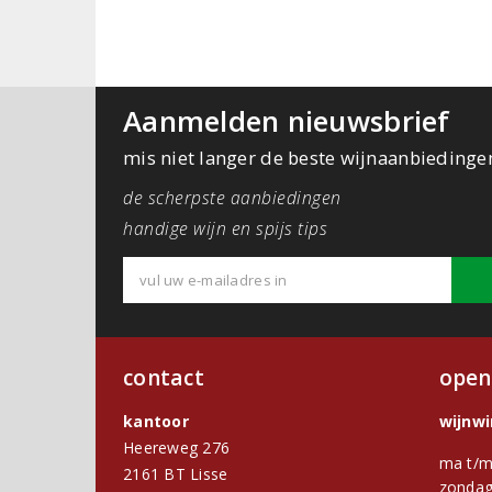
Aanmelden nieuwsbrief
mis niet langer de beste wijnaanbiedinge
de scherpste aanbiedingen
handige wijn en spijs tips
contact
open
kantoor
wijnw
Heereweg 276
ma t/m
2161 BT Lisse
zondag