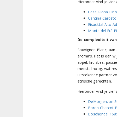
Hieronder vind je vier
Casa Giona Pinot
Cantina Cardèto 
Eisacktal Alto Ad
Monte del Frà Pi
De complexiteit van
Sauvignon Blanc, aan 
aroma's. Het is een wi
appel, kruisbes, passi
meestal hoog, wat resu
uitstekende partner vo
etnische gerechten.
Hieronder vind je vie
DeMorgenzon St
Baron Charcot 
Boschendal 168