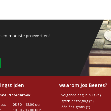
n en mooiste proeverijen!
ingstijden
waarom Jos Beeres?
inkel Noordbroek
volgende dag in huis (*)
gratis bezorging (*)
 za:
08.30 - 18.00 uur
één fles gratis (*)
:
10.00 - 17.00 uur