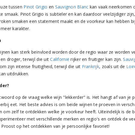
euze tussen
Pinot Grigio
en
Sauvignon Blanc
kan vaak neerkomen o
e smaak. Pinot Grigio is subtieler en kan daardoor veelzijdiger zijn
proken smaken een statement maakt en de voorkeur kan hebben bi
 meer karakter.
n
ijnen kan sterk beïnvloed worden door de regio waar ze worden 
 en droger, terwijl die uit
Californië
rijker en fruitiger kan zijn.
Sauvi
 zijn intense fruitigheid, terwijl die uit
Frankrijk
, zoals uit de
Loir
 kan uitdrukken.
rder?
antwoord op de vraag welke wijn "lekkerder" is. Het hangt af van je
erbij eet. Het beste advies is om beide wijnen te proeven in versch
n om zelf te ontdekken welke je voorkeur heeft. Uiteindelijk is de b
! Experimenteer met verschillende merken en regio's en ontdek de ve
. Proost op het ontdekken van je persoonlijke favoriet!