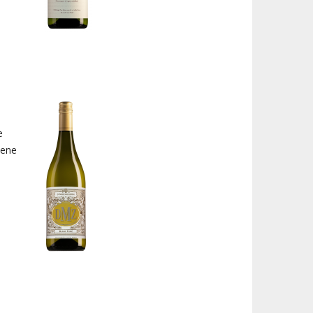
e
oene