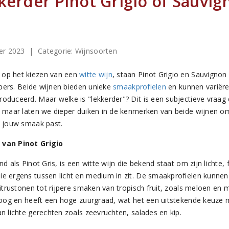
kkerder Pinot Grigio of Sauvi
er 2023
| Categorie:
Wijnsoorten
op het kiezen van een
witte wijn
, staan Pinot Grigio en Sauvigno
ebbers. Beide wijnen bieden unieke
smaakprofielen
en kunnen variëre
oduceerd. Maar welke is "lekkerder"? Dit is een subjectieve vraag 
, maar laten we dieper duiken in de kenmerken van beide wijnen om
j jouw smaak past.
 van Pinot Grigio
d als Pinot Gris, is een witte wijn die bekend staat om zijn lichte, f
e ergens tussen licht en medium in zit. De smaakprofielen kunnen
citrustonen tot rijpere smaken van tropisch fruit, zoals meloen en 
droog en heeft een hoge zuurgraad, wat het een uitstekende keuze
n lichte gerechten zoals zeevruchten, salades en kip.