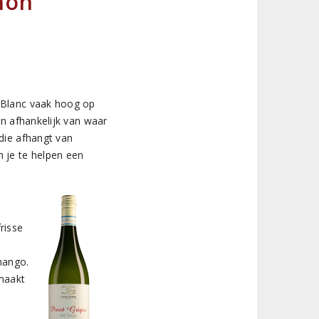
gnon
n Blanc vaak hoog op
n afhankelijk van waar
die afhangt van
 je te helpen een
risse
mango.
 maakt