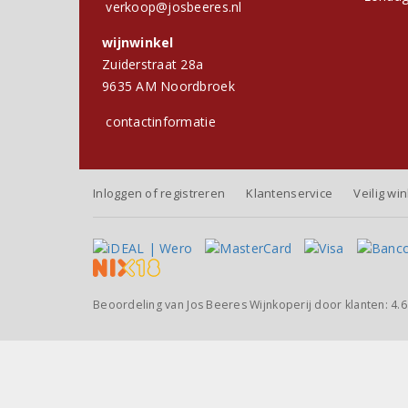
verkoop@josbeeres.nl
wijnwinkel
Zuiderstraat 28a
9635 AM Noordbroek
contactinformatie
Inloggen of registreren
Klantenservice
Veilig wi
Beoordeling van
Jos Beeres Wijnkoperij
door klanten:
4.6