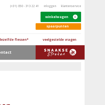
(+31) 050 - 313 22 41
inloggen
klantenservice
winkelwagen
0
spaarpunten
 dezelfde flessen*
veelgestelde vragen
ontact