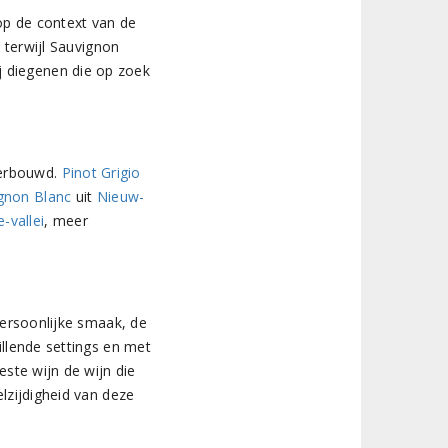
p de context van de
, terwijl Sauvignon
j diegenen die op zoek
verbouwd.
Pinot Grigio
gnon Blanc
uit
Nieuw-
e-vallei
, meer
 persoonlijke smaak, de
illende settings en met
este wijn de wijn die
elzijdigheid van deze