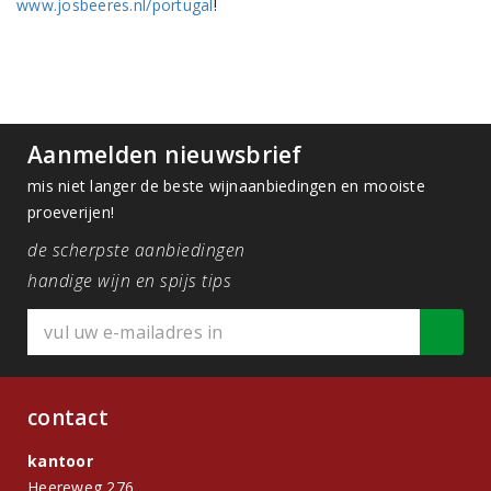
www.josbeeres.nl/portugal
!
Aanmelden nieuwsbrief
mis niet langer de beste wijnaanbiedingen en mooiste
proeverijen!
de scherpste aanbiedingen
handige wijn en spijs tips
contact
kantoor
Heereweg 276