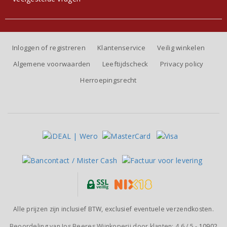
Inloggen of registreren
Klantenservice
Veilig winkelen
Algemene voorwaarden
Leeftijdscheck
Privacy policy
Herroepingsrecht
Alle prijzen zijn inclusief BTW, exclusief eventuele verzendkosten.
Beoordeling van
Jos Beeres Wijnkoperij
door klanten:
4.6
/
5
-
10902