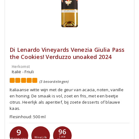
Di Lenardo Vineyards Venezia Giulia Pass
the Cookies! Verduzzo unoaked 2024
Herkomst
Italië - Friuli
(3 beoordelingen)
Italiaanse witte wijn met de geur van acacia, noten, vanille
en honing. De smaak is vol, zoet en fris, met een beetje
citrus. Heerlijk als aperitief, bij zoete desserts of blauwe
kaas.
Flesinhoud: 500 ml
9
96
Luca
WineLife
Hamersma