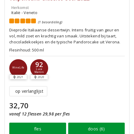
Herkomst
Italië - Veneto
(1 beoordeling)
Dieprode Italiaanse dessertwijn. Intens fruitig van geur en
vol, mild zoet en krachtig van smaak. Uitstekend bij taart,
chocoladekoekjes en de typische Pandorocake uit Verona.
Flesinhoud: 500 ml
92
WineLife
Luca
Maroni
2021
2020
op verlanglijst
32,70
vanaf 12 flessen 29,98 per fles
fles
doos (6)