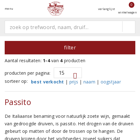
0
menu
verlanglijst
winkelwagen
filter
Aantal resultaten:
1-4
van
4
producten
producten per pagina:
sorteer op:
best verkocht
|
prijs
|
naam
|
oogstjaar
Passito
De Italiaanse benaming voor natuurlijk zoete wijn, gemaakt
van gedroogde druiven, is passito. Het drogen van de druiven
gebeurt op matten of door de trossen op te hangen. De
druiven krijgen door het vochtverlies zoveel suikers dat