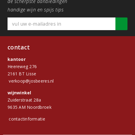
de scherpste aanbiedingen
handige wijn en spijs tips
contact
kantoor
Heereweg 276
2161 BT Lisse
verkoop@josbeeres.nl
wijnwinkel
Zuiderstraat 28a
9635 AM Noordbroek
contactinformatie