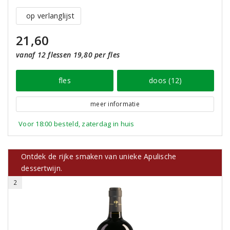
op verlanglijst
21,60
vanaf 12 flessen 19,80 per fles
fles
doos (12)
meer informatie
Voor 18:00 besteld, zaterdag in huis
Ontdek de rijke smaken van unieke Apulische
dessertwijn.
2