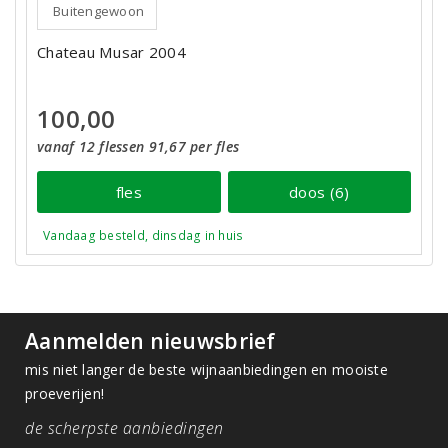
Buitengewoon
Chateau Musar 2004
100,00
vanaf 12 flessen 91,67 per fles
fles
doos (6)
Vandaag besteld, dinsdag in huis
Aanmelden nieuwsbrief
mis niet langer de beste wijnaanbiedingen en mooiste
proeverijen!
de scherpste aanbiedingen