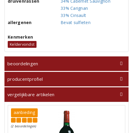
druivenrassen
34% Cabernet Sauvignon
33% Carignan
33% Cinsault
allergenen
Bevat sulfieten
Kenmerken
Keldervondst
beoordelingen
producentprofiel
vergelijkbare artikelen
aanbieding
(2 beoordelingen)