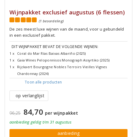
Wijnpakket exclusief augustus (6 flessen)
(1 beoordeling)
De zes meest luxe wijnen van de maand, voor u gebundeld
in een exclusief pakket.
DIT WIJNPAKKET BEVAT DE VOLGENDE WIJNEN:
1 x
Coral do Mar Rías Baixas Albariño (2025)
1 x
Gaia Wines Peloponnisos Monograph Assyrtiko (2025)
1 x
Rijckaert Bourgogne Nobles Terroirs Vieilles Vignes
Chardonnay (2024)
Toon alle
producten
op verlanglijst
84,70
96,25
per wijnpakket
aanbieding
geldig
t/m 31 augustus
aanbieding