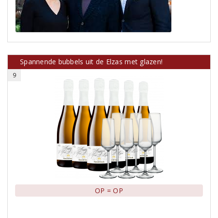
Spannende bubbels uit de Elzas met glazen!
9
OP = OP