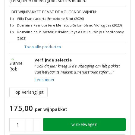
(kerst)diner tot een groot succes maken.
DIT WIJNPAKKET BEVAT DE VOLGENDE WIJNEN:
1 x
Villa Franciacorta Emozione Brut (2020)
1 x
Domaine Remoortere Menetou-Salon Blanc Morogues (2023)
1 x
Domaine de la Métairie d'Alon Pays d'Oc Le Palajo Chardonnay
(2023)
Toon alle
producten
verfijnde selectie
"Ook dit jaar kreeg ik de uitdaging om hét pakket
van het jaar te maken: dinerkist "Aan tafel" ..."
Lees meer
op verlanglijst
175,00
per wijnpakket
winkelwagen