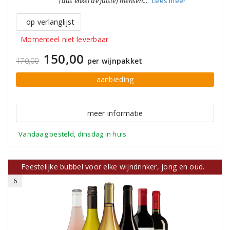
(dus enkel de juiste) mensen..."
Lees meer
op verlanglijst
Momenteel niet leverbaar
150,00
170,00
per wijnpakket
aanbieding
meer informatie
Vandaag besteld, dinsdag in huis
Feestelijke bubbel voor elke wijndrinker, jong en oud.
6