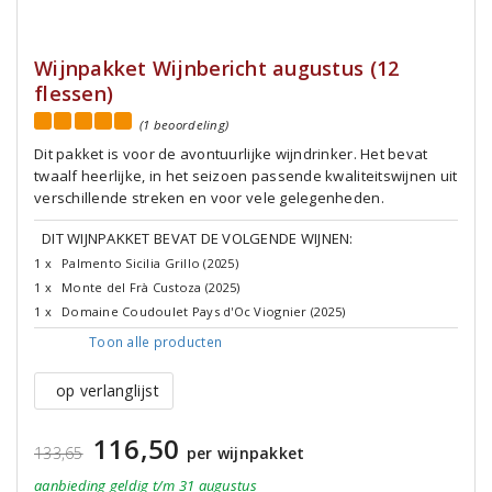
Wijnpakket Wijnbericht augustus (12
flessen)
(1 beoordeling)
Dit pakket is voor de avontuurlijke wijndrinker. Het bevat
twaalf heerlijke, in het seizoen passende kwaliteitswijnen uit
verschillende streken en voor vele gelegenheden.
DIT WIJNPAKKET BEVAT DE VOLGENDE WIJNEN:
1 x
Palmento Sicilia Grillo (2025)
1 x
Monte del Frà Custoza (2025)
1 x
Domaine Coudoulet Pays d'Oc Viognier (2025)
Toon alle
producten
op verlanglijst
116,50
133,65
per wijnpakket
aanbieding
geldig
t/m 31 augustus