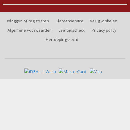
Inloggen of registreren
Klantenservice
Veilig winkelen
Algemene voorwaarden
Leeftijdscheck
Privacy policy
Herroepingsrecht
Alle prijzen zijn inclusief BTW, exclusief eventuele verzendkosten.
Beoordeling van
Jos Beeres Wijnkoperij
door klanten:
4.6
/
5
-
10902
beoordelingen