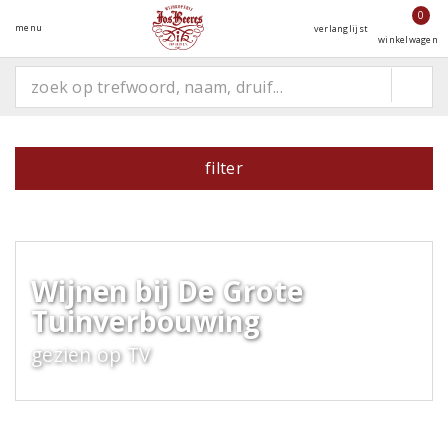
0
menu
verlanglijst
winkelwagen
filter
Wijnen bij De Grote
Tuinverbouwing
gezien op TV