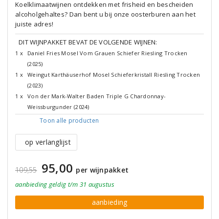
Koelklimaatwijnen ontdekken met frisheid en bescheiden
alcoholgehaltes? Dan bent u bij onze oosterburen aan het
juiste adres!
DIT WIJNPAKKET BEVAT DE VOLGENDE WIJNEN:
1 x
Daniel Fries Mosel Vom Grauen Schiefer Riesling Trocken
(2025)
1 x
Weingut Karthäuserhof Mosel Schieferkristall Riesling Trocken
(2023)
1 x
Von der Mark-Walter Baden Triple G Chardonnay-
Weissburgunder (2024)
Toon alle
producten
op verlanglijst
95,00
109,55
per wijnpakket
aanbieding
geldig
t/m 31 augustus
aanbieding