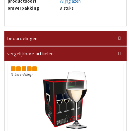
productsoort
Wijnglazen
omverpakking
8 stuks
beoordelingen
vergelijkbare artikelen
(1 beoordeling)