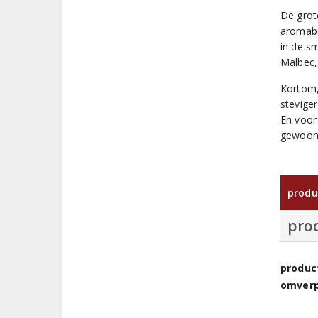
De grot
aromabe
in de s
Malbec,
Kortom,
stevige
En voor
gewoon 
produ
pro
produc
omver