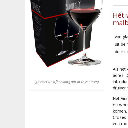
Hét 
malb
van gla
uit de 
duurza
Als het 
adres. 
introduc
(ga over de afbeelding om in te zoomen)
druiven
Het Vin
ontworp
komen. 
Crozes-
een moo