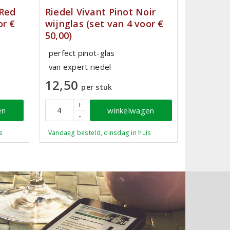
 Red
Riedel Vivant Pinot Noir
or €
wijnglas (set van 4 voor €
50,00)
perfect pinot-glas
van expert riedel
12,50
per stuk
+
en
winkelwagen
-
s
Vandaag besteld, dinsdag in huis