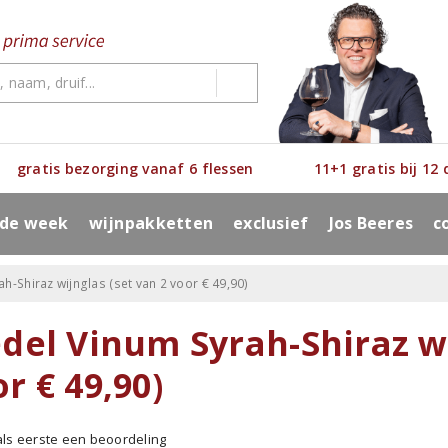
gratis bezorging vanaf 6 flessen
11+1 gratis bij 12
 de week
wijnpakketten
exclusief
Jos Beeres
c
ah-Shiraz wijnglas (set van 2 voor € 49,90)
del Vinum Syrah-Shiraz wi
r € 49,90)
 als eerste een beoordeling