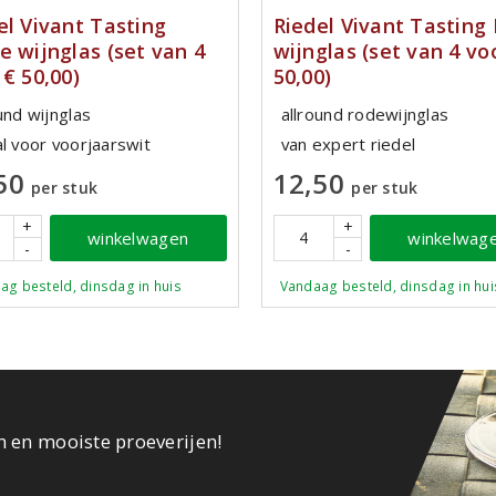
el Vivant Tasting
Riedel Vivant Tasting
e wijnglas (set van 4
wijnglas (set van 4 vo
 € 50,00)
50,00)
und wijnglas
allround rodewijnglas
al voor voorjaarswit
van expert riedel
50
12,50
per stuk
per stuk
+
+
winkelwagen
winkelwag
-
-
ag besteld, dinsdag in huis
Vandaag besteld, dinsdag in hui
n en mooiste proeverijen!