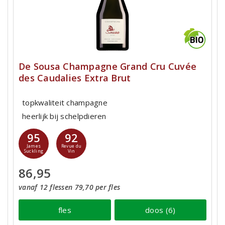
De Sousa Champagne Grand Cru Cuvée
des Caudalies Extra Brut
topkwaliteit champagne
heerlijk bij schelpdieren
95
92
James
Revue du
Suckling
Vin
86,95
vanaf 12 flessen 79,70 per fles
fles
doos (6)