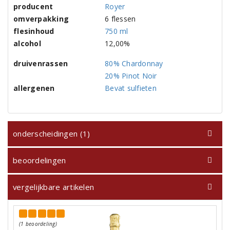
producent
Royer
omverpakking
6 flessen
flesinhoud
750 ml
alcohol
12,00%
druivenrassen
80% Chardonnay
20% Pinot Noir
allergenen
Bevat sulfieten
onderscheidingen (1)
beoordelingen
vergelijkbare artikelen
(1 beoordeling)