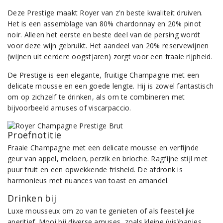
Deze Prestige maakt Royer van z’n beste kwaliteit druiven.
Het is een assemblage van 80% chardonnay en 20% pinot
noir. Alleen het eerste en beste deel van de persing wordt
voor deze wijn gebruikt. Het aandeel van 20% reservewijnen
(wijnen uit eerdere oogstjaren) zorgt voor een fraaie rijpheid.
De Prestige is een elegante, fruitige Champagne met een
delicate mousse en een goede lengte. Hij is zowel fantastisch
om op zichzelf te drinken, als om te combineren met
bijvoorbeeld amuses of viscarpaccio.
Proefnotitie
Fraaie Champagne met een delicate mousse en verfijnde
geur van appel, meloen, perzik en brioche. Ragfijne stijl met
puur fruit en een opwekkende frisheid. De afdronk is
harmonieus met nuances van toast en amandel.
Drinken bij
Luxe mousseux om zo van te genieten of als feestelijke
aperitief. Mooi bij diverse amuses, zoals kleine (vis)hapjes,