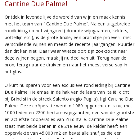
Cantine Due Palme!
Ontdek in levende lijve de wereld van wijn en maak kennis
met het team van “ Cantine Due Palme”. Na een uitgebreide
rondleiding op het wijngoed ( door de wijngaarden, kelders,
bottellijn etc.), is de grote finale, een prachitge proeverij met
verschillende wijnen en meest de recente jaargangen. Puurder
dan dit kan niet! Daar waar Wietze ooit zijn zoektocht naar
deze wijnen begon, maak jij nu deel van uit. Terug naar de
bron, terug naar de druiven en naar het meest verse sap in
het glas.
U kunt nu sparen voor een exclusieve rondleiding bij Cantine
Due Palme. Helemaal in de hak van de laars van Italië, dicht
bij Brindisi in de streek Salento (regio Puglia), ligt Cantine Due
Palme. Deze coöperatie werd in 1989 opgericht en is nu, met
1000 leden en 2200 hectare wijngaarden, een van de grootste
en actiefste coöperaties van Zuid-Italië. Cantine Due Palme
staat met beide benen in de 21e eeuw: de kelder heeft een
oppervlakte van 45.000 m2 en bevat alle snufjes die een