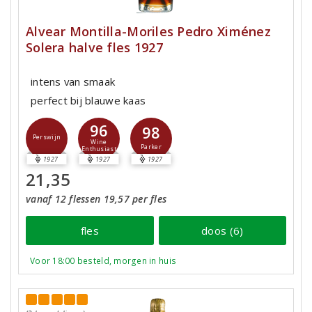
Alvear Montilla-Moriles Pedro Ximénez
Solera halve fles 1927
intens van smaak
perfect bij blauwe kaas
96
98
Perswijn
Wine
Parker
Enthusiast
1927
1927
1927
21,35
vanaf 12 flessen 19,57 per fles
fles
doos (6)
Voor 18:00 besteld, morgen in huis