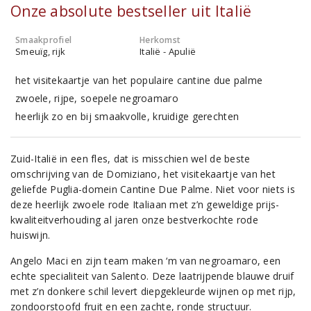
Onze absolute bestseller uit Italië
Smaakprofiel
Herkomst
Smeuïg, rijk
Italië - Apulië
het visitekaartje van het populaire cantine due palme
zwoele, rijpe, soepele negroamaro
heerlijk zo en bij smaakvolle, kruidige gerechten
Zuid-Italië in een fles, dat is misschien wel de beste
omschrijving van de Domiziano, het visitekaartje van het
geliefde Puglia-domein Cantine Due Palme. Niet voor niets is
deze heerlijk zwoele rode Italiaan met z’n geweldige prijs-
kwaliteitverhouding al jaren onze bestverkochte rode
huiswijn.
Angelo Maci en zijn team maken ‘m van negroamaro, een
echte specialiteit van Salento. Deze laatrijpende blauwe druif
met z’n donkere schil levert diepgekleurde wijnen op met rijp,
zondoorstoofd fruit en een zachte, ronde structuur.