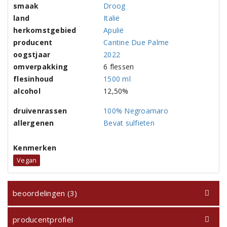
smaak
Droog
land
Italië
herkomstgebied
Apulië
producent
Cantine Due Palme
oogstjaar
2022
omverpakking
6 flessen
flesinhoud
1500 ml
alcohol
12,50%
druivenrassen
100% Negroamaro
allergenen
Bevat sulfieten
Kenmerken
Vegan
beoordelingen (3)
producentprofiel