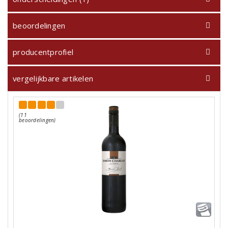
beoordelingen
producentprofiel
vergelijkbare artikelen
(11
beoordelingen)