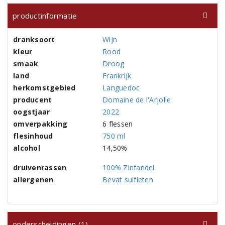
productinformatie
dranksoort
Wijn
kleur
Rood
smaak
Droog
land
Frankrijk
herkomstgebied
Languedoc
producent
Domaine de l'Arjolle
oogstjaar
2022
omverpakking
6 flessen
flesinhoud
750 ml
alcohol
14,50%
druivenrassen
100% Zinfandel
allergenen
Bevat sulfieten
onderscheidingen (1)