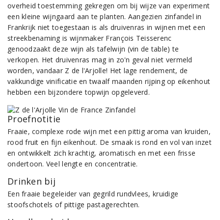
overheid toestemming gekregen om bij wijze van experiment
een kleine wijngaard aan te planten. Aangezien zinfandel in
Frankrijk niet toegestaan is als druivenras in wijnen met een
streekbenaming is wijnmaker François Teisserenc
genoodzaakt deze wijn als tafelwijn (vin de table) te
verkopen. Het druivenras mag in zo'n geval niet vermeld
worden, vandaar Z de l'Arjolle! Het lage rendement, de
vakkundige vinificatie en twaalf maanden rijping op eikenhout
hebben een bijzondere topwijn opgeleverd.
Proefnotitie
Fraaie, complexe rode wijn met een pittig aroma van kruiden,
rood fruit en fijn eikenhout. De smaak is rond en vol van inzet
en ontwikkelt zich krachtig, aromatisch en met een frisse
ondertoon. Veel lengte en concentratie.
Drinken bij
Een fraaie begeleider van gegrild rundvlees, kruidige
stoofschotels of pittige pastagerechten.