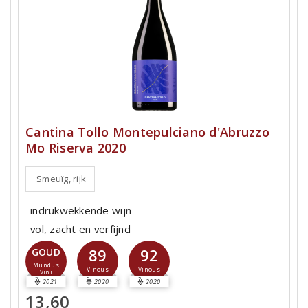
Cantina Tollo Montepulciano d'Abruzzo
Mo Riserva 2020
Smeuïg, rijk
indrukwekkende wijn
vol, zacht en verfijnd
89
92
GOUD
Mundus
Vinous
Vinous
Vini
2021
2020
2020
13,60