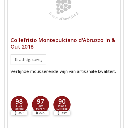
Collefrisio Montepulciano d'Abruzzo In &
Out 2018
Krachtig, stevig
Verfijnde mousserende wijn van artisanale kwaliteit.
98
97
90
Luca
Luca
James
Maroni
Maroni
Suckling
2021
2020
2019