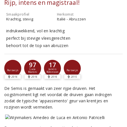
Rijp, intens en magistraal!
Smaakprofiel
Herkomst
Krachtig, stevig
Italië - Abruzzen
indrukwekkend, vol en krachtig
perfect bij stevige vleesgerechten
behoort tot de top van abruzzen
97
17
Luca
Jancis
Perswijn
Perswijn
Maroni
Robinson
2016
2016
2016
2015
De Semis is gemaakt van zeer rijpe druiven. Het
oogstmoment ligt net voordat de druiven gaan indrogen
zodat de typische 'appassimento' geur van krentjes en
rozijnen wordt vermeden.