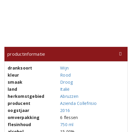
productinformatie
dranksoort
Wijn
kleur
Rood
smaak
Droog
land
Italië
herkomstgebied
Abruzzen
producent
Azienda Collefrisio
oogstjaar
2016
omverpakking
6 flessen
flesinhoud
750 ml
alcohol
15,00%