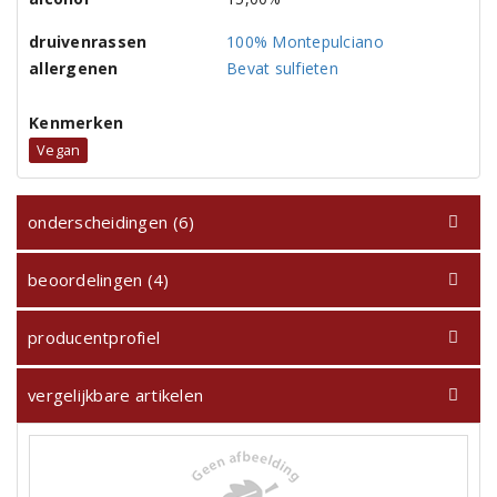
druivenrassen
100% Montepulciano
allergenen
Bevat sulfieten
Kenmerken
Vegan
onderscheidingen (6)
beoordelingen (4)
producentprofiel
vergelijkbare artikelen