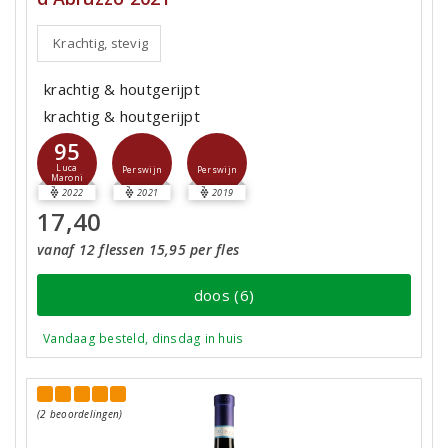
Krachtig, stevig
krachtig & houtgerijpt
krachtig & houtgerijpt
95
Luca
Perswijn
Perswijn
Maroni
2022
2021
2019
17,40
vanaf 12 flessen 15,95 per fles
doos (6)
Vandaag besteld, dinsdag in huis
(2 beoordelingen)