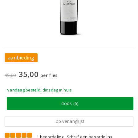
aanbieding
35,00
45,00
per fles
Vandaag besteld, dinsdag in huis
doos (6)
op verlanglijst
1 beoordeling
Schrijf een beoordeling