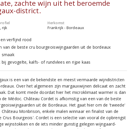
cate, zachte wijn uit het beroemde
aux-district.
rofiel
Herkomst
 rijk
Frankrijk - Bordeaux
 en verfijnd rood
n van de beste cru bourgeoiswijngaarden uit de bordeaux
n smaak
k bij gevogelte, kalfs- of rundvlees en rijpe kaas
aux is een van de bekendste en meest vermaarde wijndistricten
ordeaux. Over het algemeen zijn margauxwijnen delicaat en zacht
ak. Dat komt mede doordat hier het microklimaat warmer is dan
in de Médoc. Château Cordet is afkomstig van een van de beste
rgeoiswijngaarden uit de Bordeaux. Het gaat hier om de 'tweede'
n Château Monbrison, enkele malen winnaar en finalist van de
e Crus Bourgeois'. Cordet is een selectie van vooral de opbrengst
ge wijnstokken en de iets minder gunstig gelegen wijngaard-