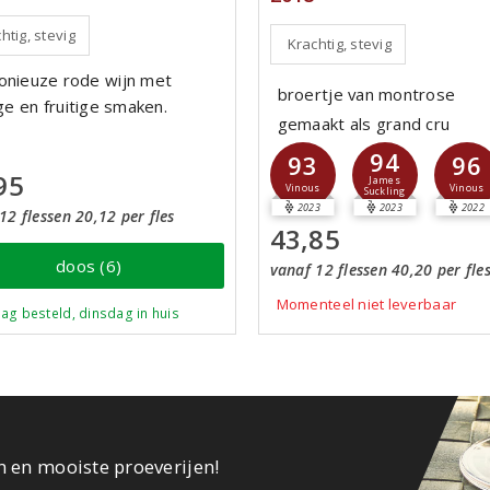
htig, stevig
Krachtig, stevig
nieuze rode wijn met
broertje van montrose
ge en fruitige smaken.
gemaakt als grand cru
94
93
96
95
James
Vinous
Vinous
Suckling
2023
2023
2022
12 flessen 20,12 per fles
43,85
doos (6)
vanaf 12 flessen 40,20 per fle
Momenteel niet leverbaar
ag besteld, dinsdag in huis
n en mooiste proeverijen!