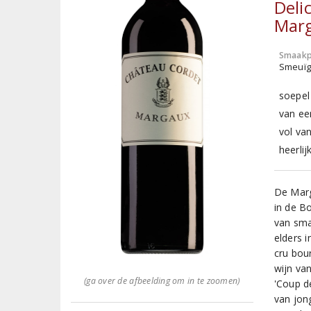
Deli
Marg
Smaakp
Smeuïg,
soepel
van ee
vol va
heerlij
De Marg
in de B
van sma
elders 
cru bou
wijn va
(ga over de afbeelding om in te zoomen)
'Coup d
van jon