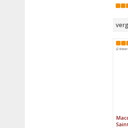
verg
(2 beoor
Macq
Sain