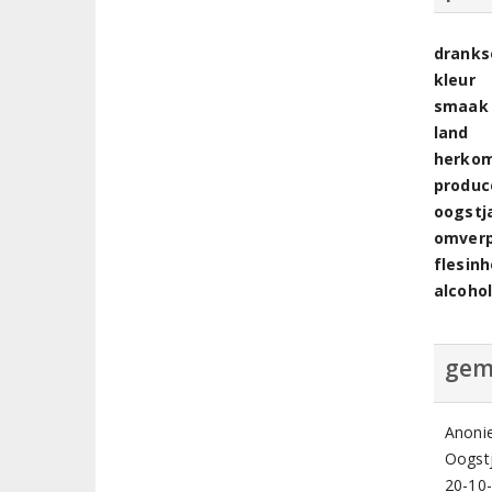
dranks
kleur
smaak
land
herkom
produc
oogstj
omver
flesin
alcoho
gem
Anoni
Oogstj
20-10