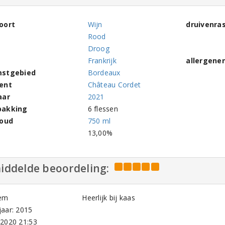
oort
Wijn
druivenra
Rood
Droog
Frankrijk
allergene
stgebied
Bordeaux
ent
Château Cordet
aar
2021
pakking
6 flessen
houd
750 ml
l
13,00%
iddelde beoordeling:
em
Heerlijk bij kaas
aar: 2015
-2020 21:53