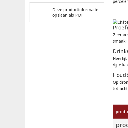
percele
Deze productinformatie
opslaan als PDF
Proef
Zeer ar
smaak is
Drinke
Heerlijk
rijpe k
Houdb
Op dron
tot acht
produ
pro