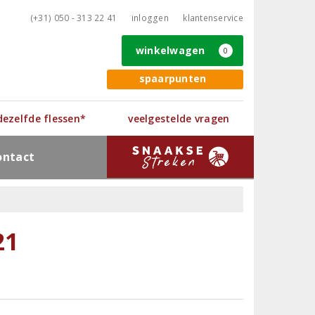
(+31) 050 - 313 22 41
inloggen
klantenservice
winkelwagen
0
spaarpunten
 dezelfde flessen*
veelgestelde vragen
ontact
21