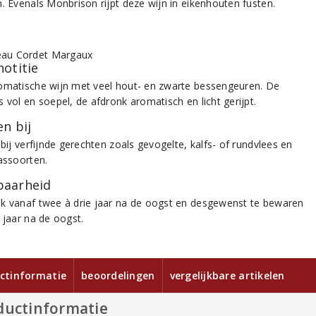
n. Evenals Monbrison rijpt deze wijn in eikenhouten fusten.
notitie
omatische wijn met veel hout- en zwarte bessengeuren. De
 vol en soepel, de afdronk aromatisch en licht gerijpt.
n bij
 bij verfijnde gerechten zoals gevogelte, kalfs- of rundvlees en
aassoorten.
aarheid
k vanaf twee à drie jaar na de oogst en desgewenst te bewaren
 jaar na de oogst.
ctinformatie
beoordelingen
vergelijkbare artikelen
ductinformatie