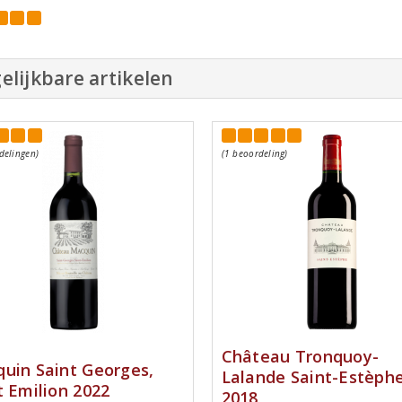
elijkbare artikelen
delingen)
(1 beoordeling)
Château Tronquoy-
uin Saint Georges,
Lalande Saint-Estèph
t Emilion 2022
2018