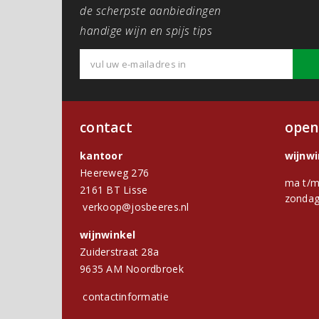
de scherpste aanbiedingen
handige wijn en spijs tips
contact
open
kantoor
wijnw
Heereweg 276
ma t/m
2161 BT Lisse
zondag
verkoop@josbeeres.nl
wijnwinkel
Zuiderstraat 28a
9635 AM Noordbroek
contactinformatie