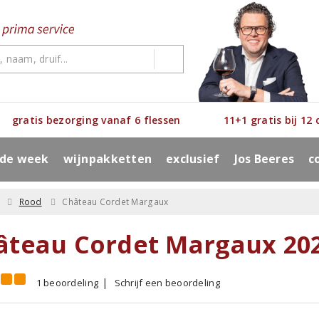
gratis bezorging vanaf 6 flessen
11+1 gratis bij 12
 de week
wijnpakketten
exclusief
Jos Beeres
c
Rood
Château Cordet Margaux
âteau Cordet Margaux 20
1 beoordeling
Schrijf een beoordeling