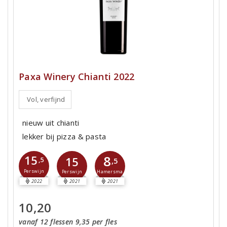
Paxa Winery Chianti 2022
Vol, verfijnd
nieuw uit chianti
lekker bij pizza & pasta
8
15
15
,5
,5
Perswijn
Hamersma
Perswijn
2022
2021
2021
10,20
vanaf 12 flessen 9,35 per fles