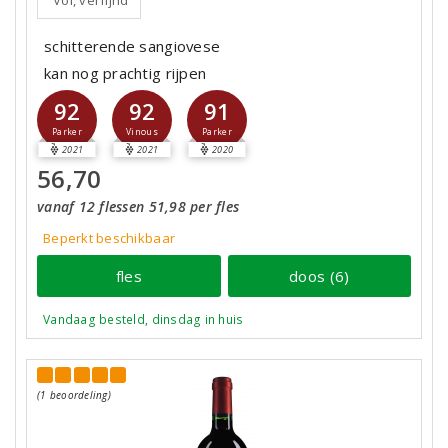
Vol, verfijnd
schitterende sangiovese
kan nog prachtig rijpen
92
92
91
Parker
Vinous
Parker
2021
2021
2020
56,70
vanaf 12 flessen 51,98 per fles
Beperkt beschikbaar
fles
doos (6)
Vandaag besteld, dinsdag in huis
(1 beoordeling)