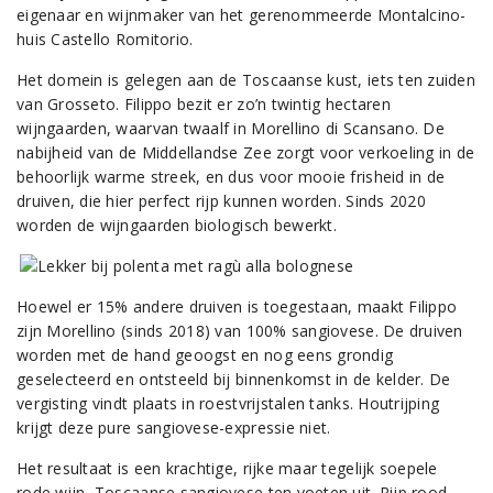
eigenaar en wijnmaker van het gerenommeerde Montalcino-
huis Castello Romitorio.
Het domein is gelegen aan de Toscaanse kust, iets ten zuiden
van Grosseto. Filippo bezit er zo’n twintig hectaren
wijngaarden, waarvan twaalf in Morellino di Scansano. De
nabijheid van de Middellandse Zee zorgt voor verkoeling in de
behoorlijk warme streek, en dus voor mooie frisheid in de
druiven, die hier perfect rijp kunnen worden. Sinds 2020
worden de wijngaarden biologisch bewerkt.
Hoewel er 15% andere druiven is toegestaan, maakt Filippo
zijn Morellino (sinds 2018) van 100% sangiovese. De druiven
worden met de hand geoogst en nog eens grondig
geselecteerd en ontsteeld bij binnenkomst in de kelder. De
vergisting vindt plaats in roestvrijstalen tanks. Houtrijping
krijgt deze pure sangiovese-expressie niet.
Het resultaat is een krachtige, rijke maar tegelijk soepele
rode wijn, Toscaanse sangiovese ten voeten uit. Rijp rood