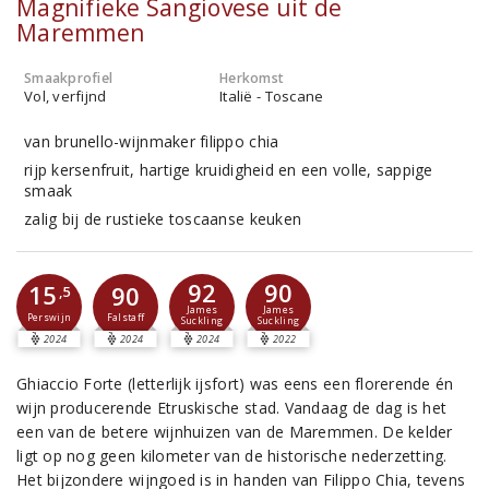
Magnifieke Sangiovese uit de
Maremmen
Smaakprofiel
Herkomst
Vol, verfijnd
Italië - Toscane
van brunello-wijnmaker filippo chia
rijp kersenfruit, hartige kruidigheid en een volle, sappige
smaak
zalig bij de rustieke toscaanse keuken
92
90
15
90
,5
James
James
Perswijn
Falstaff
Suckling
Suckling
2024
2024
2024
2022
Ghiaccio Forte (letterlijk ijsfort) was eens een florerende én
wijn producerende Etruskische stad. Vandaag de dag is het
een van de betere wijnhuizen van de Maremmen. De kelder
ligt op nog geen kilometer van de historische nederzetting.
Het bijzondere wijngoed is in handen van Filippo Chia, tevens