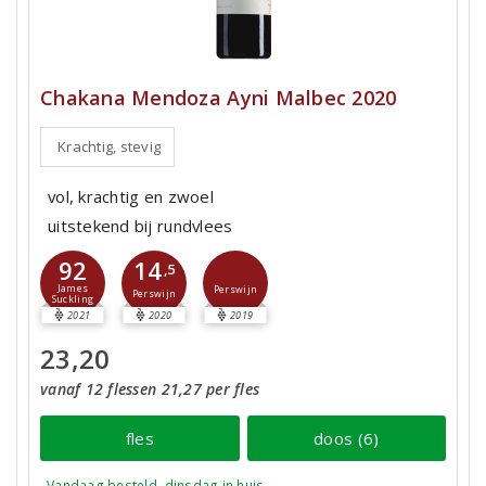
Chakana Mendoza Ayni Malbec 2020
Krachtig, stevig
vol, krachtig en zwoel
uitstekend bij rundvlees
92
14
,5
James
Perswijn
Perswijn
Suckling
2021
2020
2019
23,20
vanaf 12 flessen 21,27 per fles
fles
doos (6)
Vandaag besteld, dinsdag in huis