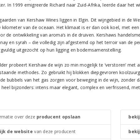
er. In 1999 emigreerde Richard naar Zuid-Afrika, leerde daar het w
gaarden van Kershaw Wines liggen in Elgin. Dit wijngebied in de We
 kilometer van de oceaan. Het klimaat is er dan ook koel, met een 
or de ontwikkeling van aroma’s in de druiven. Kershaws handelsme
ay en syrah – die volledig zijn afgestemd op het terroir van de per
rgvuldig uitgezocht op hun ligging en bodemsamenstelling.
lder probeert Kershaw de wijn zo min mogelijk te ‘verstoren’ met al
staande methodes. Zo gebruikt hij blokken diepgevroren koolzuurg
: de bubbels van het gas zorgen voor beweging in de wijn, zonder d
s heel bijzonders: intens maar elegant, complex en verfrissend, m
.
ormatie over deze
producent opslaan
bekij
ijk de website
van deze producent
bekij