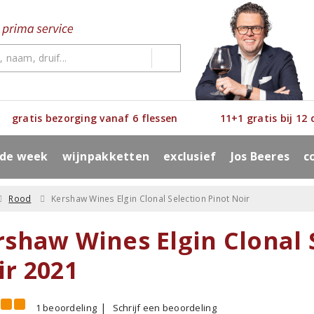
gratis bezorging vanaf 6 flessen
11+1 gratis bij 12
 de week
wijnpakketten
exclusief
Jos Beeres
c
Rood
Kershaw Wines Elgin Clonal Selection Pinot Noir
rshaw Wines Elgin Clonal 
ir 2021
1 beoordeling
Schrijf een beoordeling