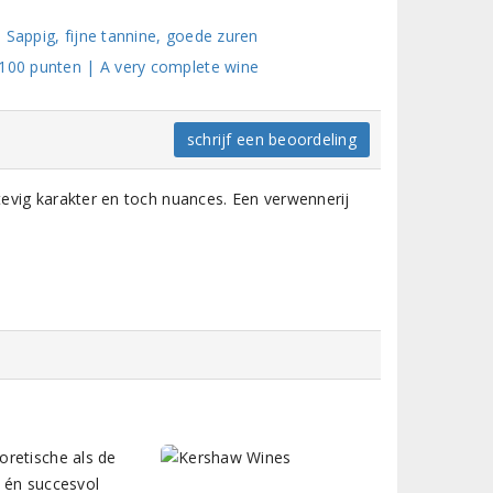
 Sappig, fijne tannine, goede zuren
/100 punten | A very complete wine
schrijf een beoordeling
stevig karakter en toch nuances. Een verwennerij
oretische als de
e én succesvol