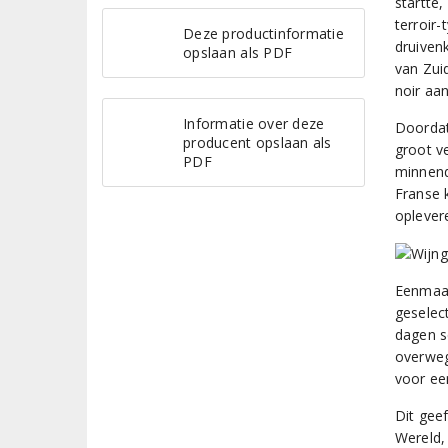
startte
terroir-
Deze productinformatie
druivenk
opslaan als PDF
van Zui
noir aan
Informatie over deze
Doordat
producent opslaan als
groot v
PDF
minnende
Franse 
oplevere
Eenmaal
geselec
dagen s
overweg
voor ee
Dit gee
Wereld,