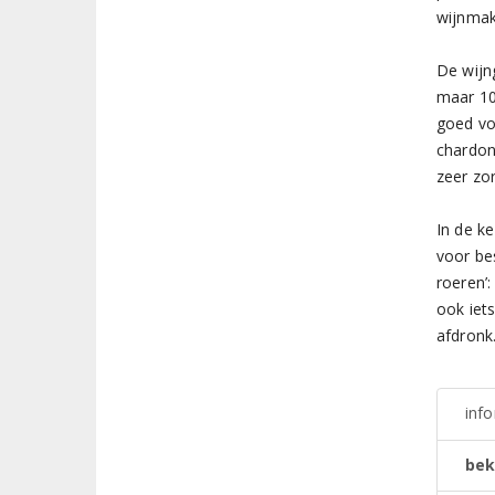
wijnmak
De wijn
maar 10
goed vo
chardonn
zeer zo
In de ke
voor be
roeren’
ook iet
afdronk
inf
bek