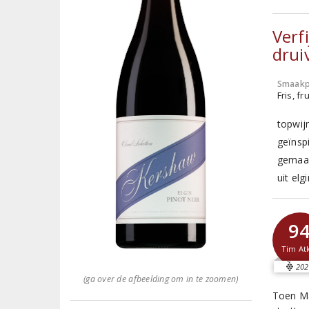
Verf
drui
Smaakp
Fris, fru
topwij
geïnsp
gemaak
uit elg
9
Tim At
202
(ga over de afbeelding om in te zoomen)
Toen Ma