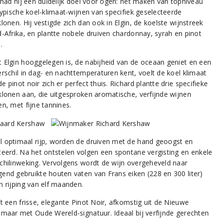
, had hij een duidelijk doel voor ogen: het maken van topniveau
typische koel-klimaat-wijnen van specifiek geselecteerde
lonen. Hij vestigde zich dan ook in Elgin, de koelste wijnstreek
d-Afrika, en plantte nobele druiven chardonnay, syrah en pinot
.
 Elgin hooggelegen is, de nabijheid van de oceaan geniet en een
erschil in dag- en nachttemperaturen kent, voelt de koel klimaat
 pinot noir zich er perfect thuis. Richard plantte drie specifieke
klonen aan, die uitgesproken aromatische, verfijnde wijnen
n, met fijne tannines.
 optimaal rijp, worden de druiven met de hand geoogst en
teerd. Na het ontstelen volgen een spontane vergisting en enkele
chilinweking. Vervolgens wordt de wijn overgeheveld naar
end gebruikte houten vaten van Frans eiken (228 en 300 liter)
n rijping van elf maanden.
ft een frisse, elegante Pinot Noir, afkomstig uit de Nieuwe
 maar met Oude Wereld-signatuur. Ideaal bij verfijnde gerechten