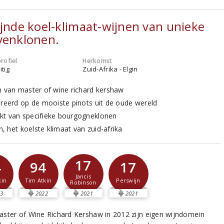
ijnde koel-klimaat-wijnen van unieke
venklonen.
rofiel
Herkomst
itig
Zuid-Afrika - Elgin
n van master of wine richard kershaw
ireerd op de mooiste pinots uit de oude wereld
t van specifieke bourgogneklonen
in, het koelste klimaat van zuid-afrika
17
4
94
17
Jancis
kin
Tim Atkin
Perswijn
Robinson
3
2022
2021
2021
ster of Wine Richard Kershaw in 2012 zijn eigen wijndomein