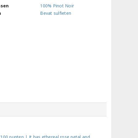
ssen
100% Pinot Noir
n
Bevat sulfieten
100 punten | It has ethereal rose petal and