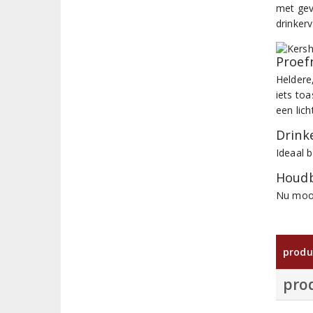
met gev
drinkerv
Proef
Heldere,
iets toa
een lich
Drinke
Ideaal 
Houdb
Nu mooi
produ
pro