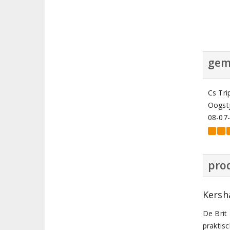
gem
Cs Tri
Oogstj
08-07
prod
Kersh
De Brit
praktisc