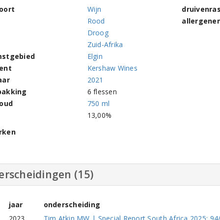
oort
Wijn
druivenra
Rood
allergene
Droog
Zuid-Afrika
stgebied
Elgin
ent
Kershaw Wines
aar
2021
pakking
6 flessen
houd
750 ml
l
13,00%
rken
erscheidingen (15)
jaar
onderscheiding
2023
Tim Atkin MW | Special Report South Africa 2025: 94/