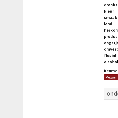
dranks
kleur
smaak
land
herkom
produc
oogstj
omver
flesin
alcoho
Kenme
Vegan
ond