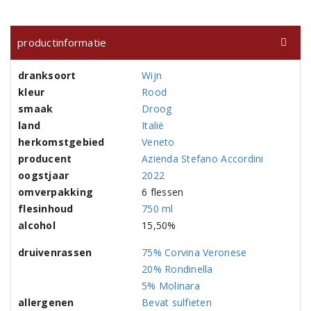
productinformatie
dranksoort
Wijn
kleur
Rood
smaak
Droog
land
Italië
herkomstgebied
Veneto
producent
Azienda Stefano Accordini
oogstjaar
2022
omverpakking
6 flessen
flesinhoud
750 ml
alcohol
15,50%
druivenrassen
75% Corvina Veronese
20% Rondinella
5% Molinara
allergenen
Bevat sulfieten