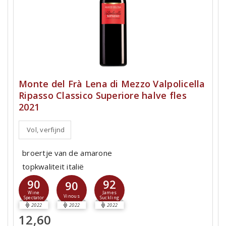
Monte del Frà Lena di Mezzo Valpolicella
Ripasso Classico Superiore halve fles
2021
Vol, verfijnd
broertje van de amarone
topkwaliteit italië
90
92
90
Wine
James
Vinous
Spectator
Suckling
2022
2022
2022
12,60