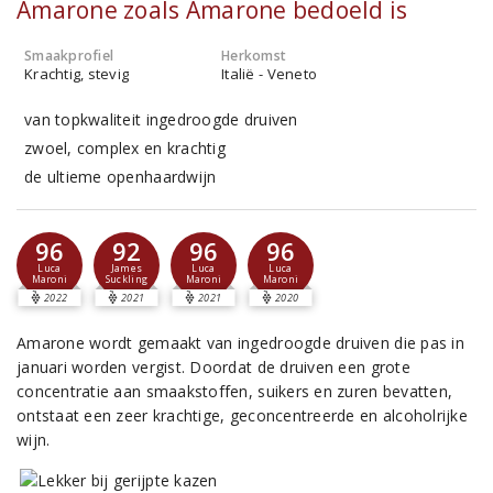
Amarone zoals Amarone bedoeld is
Smaakprofiel
Herkomst
Krachtig, stevig
Italië - Veneto
van topkwaliteit ingedroogde druiven
zwoel, complex en krachtig
de ultieme openhaardwijn
96
92
96
96
Luca
James
Luca
Luca
Maroni
Suckling
Maroni
Maroni
2022
2021
2021
2020
Amarone wordt gemaakt van ingedroogde druiven die pas in
januari worden vergist. Doordat de druiven een grote
concentratie aan smaakstoffen, suikers en zuren bevatten,
ontstaat een zeer krachtige, geconcentreerde en alcoholrijke
wijn.