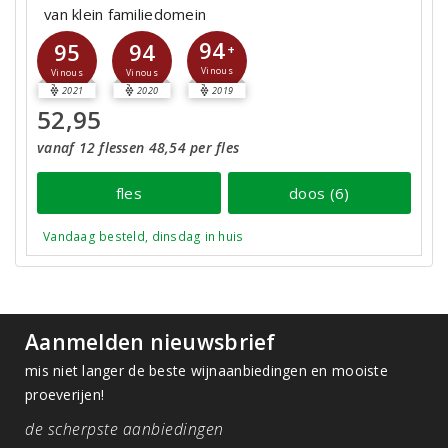
van klein familiedomein
94
95
94
+
Vinous
Vinous
Vinous
2021
2020
2019
52,95
vanaf 12 flessen 48,54 per fles
fles
doos (6)
Vandaag besteld, dinsdag in huis
Aanmelden nieuwsbrief
mis niet langer de beste wijnaanbiedingen en mooiste
proeverijen!
de scherpste aanbiedingen