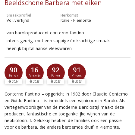
Beeldschone Barbera met eiken
Smaakprofiel
Herkomst
Vol, verfijnd
Italië - Piemonte
van baroloproducent conterno fantino
intens geurig, met een sappige én krachtige smaak
heerlijk bij italiaanse vleeswaren
90
16
92
91
Parker
Perswijn
Parker
Vinous
2024
2023
2023
2023
Conterno Fantino – opgericht in 1982 door Claudio Conterno
en Guido Fantino – is inmiddels een wijnicoon in Barolo. Als
vertegenwoordiger van de moderne Barolostijl maakt deze
producent fantastische en toegankelijke wijnen van de
nebbiolodruif. Gelukkig hebben de families ook een passie
voor de barbera, die andere beroemde druif in Piemonte.