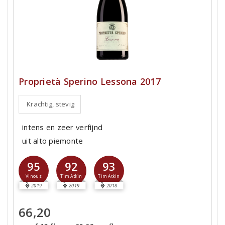
Proprietà Sperino Lessona 2017
Krachtig, stevig
intens en zeer verfijnd
uit alto piemonte
95
92
93
Vinous
Tim Atkin
Tim Atkin
2019
2019
2018
66,20