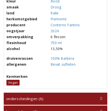
kleur
Rood
smaak
Droog
land
Italië
herkomstgebied
Piemonte
producent
Conterno Fantino
oogstjaar
2024
omverpakking
6 flessen
flesinhoud
750 ml
alcohol
13,50%
druivenrassen
100% Barbera
allergenen
Bevat sulfieten
Kenmerken
Vegan
onderscheidingen (6)