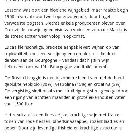
Lessona was ooit een bloeiend wijngebied, maar raakte begin
1900 in verval door twee opeenvolgende, door hagel
verwoeste oogsten. Slechts enkele producenten bleven over.
Dankzij de toewijding en visie van vader en zoon de Marchi is
de streek echter weer volop in opkomst.
Luca’s kleinschalige, precieze aanpak levert wijnen op van
topkwaliteit, met een verfijning en complexiteit die doet
denken aan de Bourgogne – vandaar dat hij zijn wijn
liefkozend ook wel ‘de Bourgogne van Italië’ noemt.
De Rosso Uvaggio is een bijzondere blend van met de hand
geplukte nebbiolo (80%), vespolina (15%) en croatina (5%).
De vergisting vindt plaats met druifeigen gisten, gevolgd door
een rijping van achttien maanden in grote eikenhouten vaten
van 1.500 liter.
Het resultaat is een finesserijke, krachtige wijn met fraaie
tonen van rode bessen, bloedsinaasappel, rozenblaadjes en
peper. Door zijn levendige frisheid en krachtige structuur is