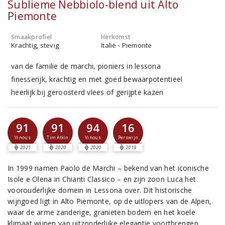
Sublieme Nebbiolo-blend uit Alto
Piemonte
Smaakprofiel
Herkomst
Krachtig, stevig
Italië - Piemonte
van de familie de marchi, pioniers in lessona
finesserijk, krachtig en met goed bewaarpotentieel
heerlijk bij geroosterd vlees of gerijpte kazen
91
91
94
16
Vinous
Tim Atkin
Vinous
Perswijn
2021
2020
2020
2019
In 1999 namen Paolo de Marchi – bekend van het iconische
Isole e Olena in Chianti Classico – en zijn zoon Luca het
voorouderlijke domein in Lessona over. Dit historische
wijngoed ligt in Alto Piemonte, op de uitlopers van de Alpen,
waar de arme zanderige, granieten bodem en het koele
klimaat wijnen van uitzonderlijke elegantie voortbrengen.