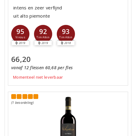
intens en zeer verfijnd
uit alto piemonte
95
92
93
Vinous
Tim Atkin
Tim Atkin
2019
2019
2018
66,20
vanaf 12 flessen 60,68 per fles
Momenteel niet leverbaar
(1 beoordeling)