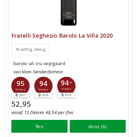
Fratelli Seghesio Barolo La Villa 2020
Krachtig, stevig
barolo uit cru-wijngaard
van klein familiedomein
94
95
94
+
Vinous
Vinous
Vinous
2021
2020
2019
52,95
vanaf 12 flessen 48,54 per fles
fles
doos (6)