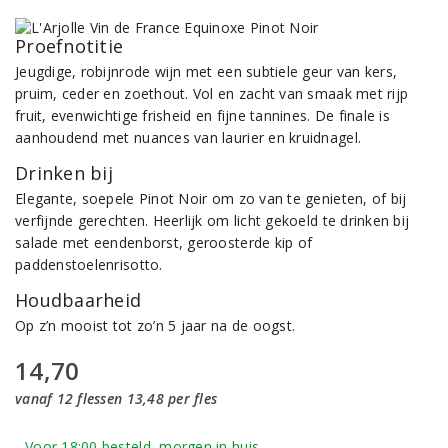
Proefnotitie
Jeugdige, robijnrode wijn met een subtiele geur van kers,
pruim, ceder en zoethout. Vol en zacht van smaak met rijp
fruit, evenwichtige frisheid en fijne tannines. De finale is
aanhoudend met nuances van laurier en kruidnagel.
Drinken bij
Elegante, soepele Pinot Noir om zo van te genieten, of bij
verfijnde gerechten. Heerlijk om licht gekoeld te drinken bij
salade met eendenborst, geroosterde kip of
paddenstoelenrisotto.
Houdbaarheid
Op z’n mooist tot zo’n 5 jaar na de oogst.
14,70
vanaf 12 flessen 13,48 per fles
Voor 18:00 besteld, morgen in huis