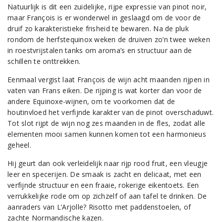
Natuurlijk is dit een zuidelijke, rijpe expressie van pinot noir,
maar François is er wonderwel in geslaagd om de voor de
druif zo karakteristieke frisheid te bewaren. Na de pluk
rondom de herfstequinox weken de druiven zo’n twee weken
in roestvrijstalen tanks om aroma’s en structuur aan de
schillen te onttrekken.
Eenmaal vergist laat François de wijn acht maanden rijpen in
vaten van Frans eiken. De rijping is wat korter dan voor de
andere Equinoxe-wijnen, om te voorkomen dat de
houtinvloed het verfijnde karakter van de pinot overschaduwt.
Tot slot rijpt de wijn nog zes maanden in de fles, zodat alle
elementen mooi samen kunnen komen tot een harmonieus
geheel.
Hij geurt dan ook verleidelijk naar rijp rood fruit, een vleugje
leer en specerijen. De smaak is zacht en delicaat, met een
verfijnde structuur en een fraaie, rokerige eikentoets. Een
verrukkelijke rode om op zichzelf of aan tafel te drinken. De
aanraders van L’Arjolle? Risotto met paddenstoelen, of
zachte Normandische kazen.