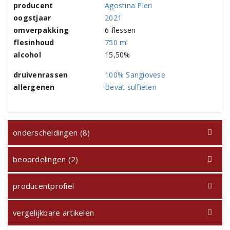
producent
Agostina Pieri
oogstjaar
2021
omverpakking
6 flessen
flesinhoud
750 ml
alcohol
15,50%
druivenrassen
100% Sangiovese
allergenen
Bevat sulfieten
onderscheidingen (8)
beoordelingen (2)
producentprofiel
vergelijkbare artikelen