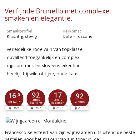
Verfijnde Brunello met complexe
smaken en elegantie.
Smaakprofiel
Herkomst
Krachtig, stevig
Italië - Toscane
verleidelijke rode wijn van topklasse
opvallend toegankelijk en complex
rijpt op frans en sloveens eikenhout
heerlijk bij wild of fijne, oude kaas
92
17
16
92
,5
James
Jancis
Perswijn
Vinous
Suckling
Robinson
2021
2021
2021
2021
Francesco selecteert van zijn wijngaarden uitsluitend de beste
percelen voor het maken van zijn topwijn, de