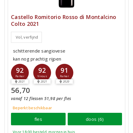
Castello Romitorio Rosso di Montalcino
Colto 2021
Vol, verfijnd
schitterende sangiovese
kan nog prachtig rijpen
92
92
91
Parker
Vinous
Parker
2021
2021
2020
56,70
vanaf 12 flessen 51,98 per fles
Beperkt beschikbaar
fles
doos (6)
Voor 18:00 besteld, morgen in huis