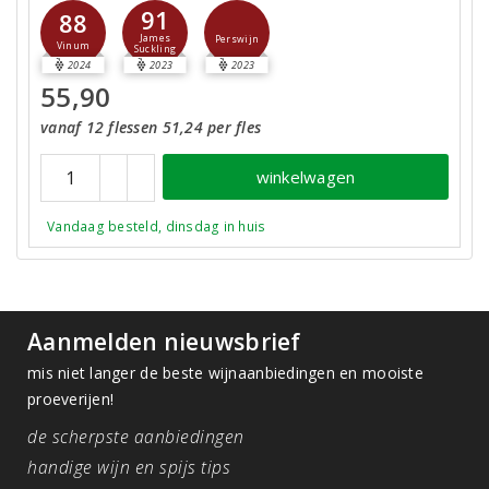
91
88
James
Perswijn
Vinum
Suckling
2024
2023
2023
55,90
vanaf 12 flessen 51,24 per fles
winkelwagen
Vandaag besteld, dinsdag in huis
Aanmelden nieuwsbrief
mis niet langer de beste wijnaanbiedingen en mooiste
proeverijen!
de scherpste aanbiedingen
handige wijn en spijs tips