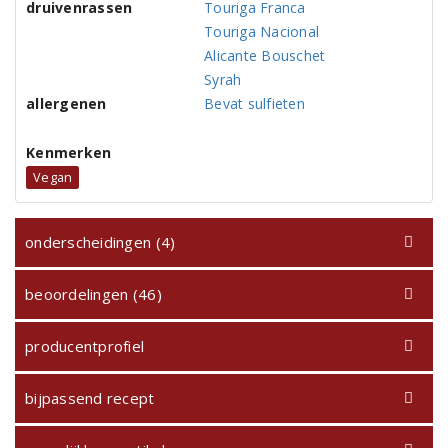
druivenrassen
Touriga Franca
Touriga Nacional
Alicante Bouschet
Syrah
allergenen
Bevat sulfieten
Kenmerken
Vegan
onderscheidingen (4)
beoordelingen (46)
producentprofiel
bijpassend recept