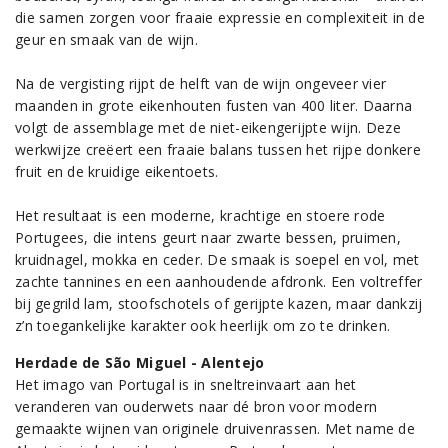
die samen zorgen voor fraaie expressie en complexiteit in de
geur en smaak van de wijn.
Na de vergisting rijpt de helft van de wijn ongeveer vier
maanden in grote eikenhouten fusten van 400 liter. Daarna
volgt de assemblage met de niet-eikengerijpte wijn. Deze
werkwijze creëert een fraaie balans tussen het rijpe donkere
fruit en de kruidige eikentoets.
Het resultaat is een moderne, krachtige en stoere rode
Portugees, die intens geurt naar zwarte bessen, pruimen,
kruidnagel, mokka en ceder. De smaak is soepel en vol, met
zachte tannines en een aanhoudende afdronk. Een voltreffer
bij gegrild lam, stoofschotels of gerijpte kazen, maar dankzij
z’n toegankelijke karakter ook heerlijk om zo te drinken.
Herdade de São Miguel - Alentejo
Het imago van Portugal is in sneltreinvaart aan het
veranderen van ouderwets naar dé bron voor modern
gemaakte wijnen van originele druivenrassen. Met name de