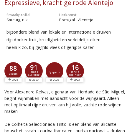
Expressieve, krachtige rode Alentejo
Smaakprofiel
Herkomst
Smeuïg, rijk
Portugal - Alentejo
bijzondere blend van lokale en internationale druiven
rijp donker fruit, kruidigheid en verleidelijk eiken
heerlijk zo, bij gegrild vlees of gerijpte kazen
91
16
88
James
Jancis
Perswijn
Vinum
Suckling
Robinson
2024
2023
2023
2023
Voor Alexandre Relvas, eigenaar van Herdade de São Miguel,
begint wijnmaken met aandacht voor de wijngaard. Alleen
met optimaal rijpe druiven kan hij volle, zachte rode wijnen
maken.
De Colheita Seleccionada Tinto is een blend van alicante
bouschet, syrah, touriga franca en touriga nacional – druiven