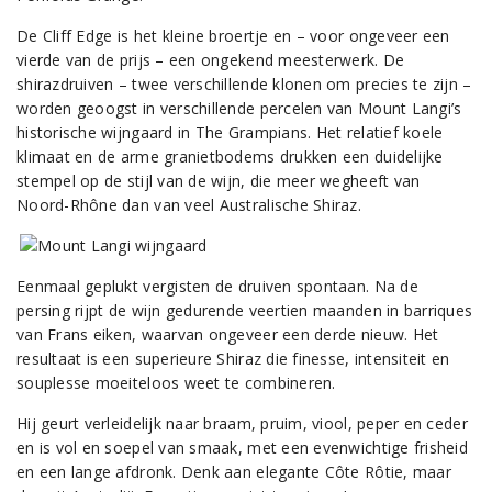
De Cliff Edge is het kleine broertje en – voor ongeveer een
vierde van de prijs – een ongekend meesterwerk. De
shirazdruiven – twee verschillende klonen om precies te zijn –
worden geoogst in verschillende percelen van Mount Langi’s
historische wijngaard in The Grampians. Het relatief koele
klimaat en de arme granietbodems drukken een duidelijke
stempel op de stijl van de wijn, die meer wegheeft van
Noord-Rhône dan van veel Australische Shiraz.
Eenmaal geplukt vergisten de druiven spontaan. Na de
persing rijpt de wijn gedurende veertien maanden in barriques
van Frans eiken, waarvan ongeveer een derde nieuw. Het
resultaat is een superieure Shiraz die finesse, intensiteit en
souplesse moeiteloos weet te combineren.
Hij geurt verleidelijk naar braam, pruim, viool, peper en ceder
en is vol en soepel van smaak, met een evenwichtige frisheid
en een lange afdronk. Denk aan elegante Côte Rôtie, maar