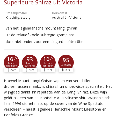
Superieure Shiraz uit Victoria
Smaakprofiel
Herkomst
Krachtig, stevig
Australië - Victoria
van het legendarische mount langi ghiran
uit de relatief koele subregio grampians
doet niet onder voor een elegante côte rôtie
16
16
93
,5
,5
95
Jancis
Jancis
James
Decanter
Robinson
Robinson
Suckling
2021
2021
2021
2021
Hoewel Mount Langi Ghiran wijnen van verschillende
druivenrassen maakt, is shiraz hun onbetwiste specialiteit. Het
wijngoed dankt z’n reputatie aan de Langi Shiraz. Deze wijn
geldt als een van de iconische Australische shirazwijnen sinds
‘ie in 1996 uit het niets op de cover van de Wine Spectator
verscheen – naast legendes Henschke Mount Edelstone en
Penfolds Grange.