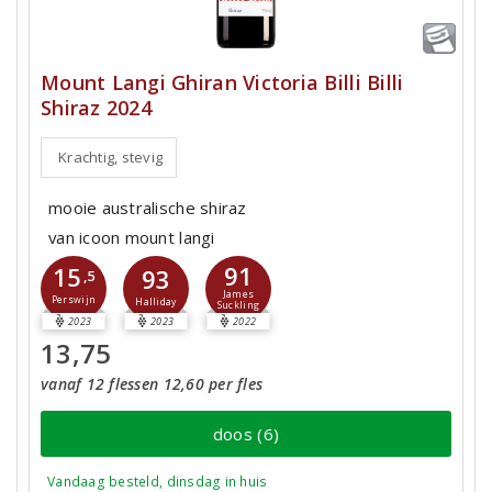
Mount Langi Ghiran Victoria Billi Billi
Shiraz 2024
Krachtig, stevig
mooie australische shiraz
van icoon mount langi
91
15
93
,5
James
Perswijn
Halliday
Suckling
2023
2023
2022
13,75
vanaf 12 flessen 12,60 per fles
doos (6)
Vandaag besteld, dinsdag in huis