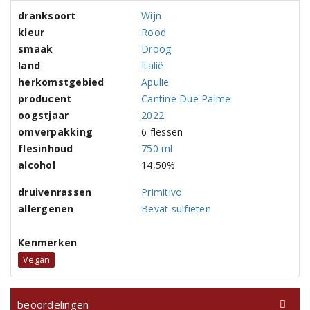
dranksoort
Wijn
kleur
Rood
smaak
Droog
land
Italië
herkomstgebied
Apulië
producent
Cantine Due Palme
oogstjaar
2022
omverpakking
6 flessen
flesinhoud
750 ml
alcohol
14,50%
druivenrassen
Primitivo
allergenen
Bevat sulfieten
Kenmerken
Vegan
beoordelingen