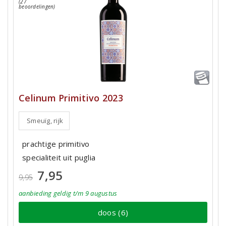
(27
beoordelingen)
Celinum Primitivo 2023
Smeuïg, rijk
prachtige primitivo
specialiteit uit puglia
7,95
9,95
aanbieding
geldig
t/m 9 augustus
doos (6)