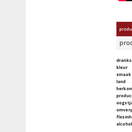
produ
pro
dranks
kleur
smaak
land
herkom
produc
oogstj
omver
flesin
alcoho