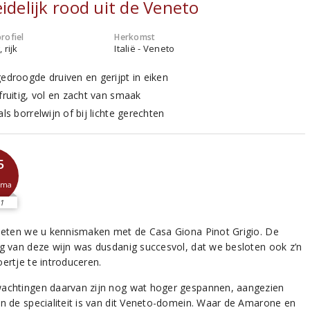
eidelijk rood uit de Veneto
rofiel
Herkomst
 rijk
Italië - Veneto
gedroogde druiven en gerijpt in eiken
fruitig, vol en zacht van smaak
als borrelwijn of bij lichte gerechten
5
sma
1
lieten we u kennismaken met de Casa Giona Pinot Grigio. De
ng van deze wijn was dusdanig succesvol, dat we besloten ook z’n
ertje te introduceren.
achtingen daarvan zijn nog wat hoger gespannen, aangezien
jn de specialiteit is van dit Veneto-domein. Waar de Amarone en