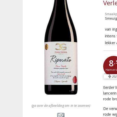
Verl
Smaakp
Smeuïg,
van in
intens 
lekker 
8
,
Hamer
202
Eerder 
lanceri
rode bro
(ga over de afbeelding om in te zoomen)
De verw
rode wi