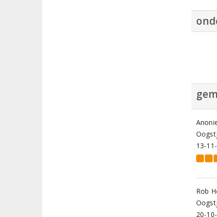
ond
gem
Anoni
Oogstj
13-11
Rob H
Oogstj
20-10