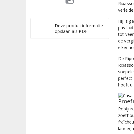
Ripasso 
verleide
Hij is g
Deze productinformatie
pas laa
opslaan als PDF
tot vee
de vergi
eikenho
De Ripo
Ripasso
soepele
perfect 
hoeft u 
Proef
Robijnr
zoethou
fraîche
laurier,