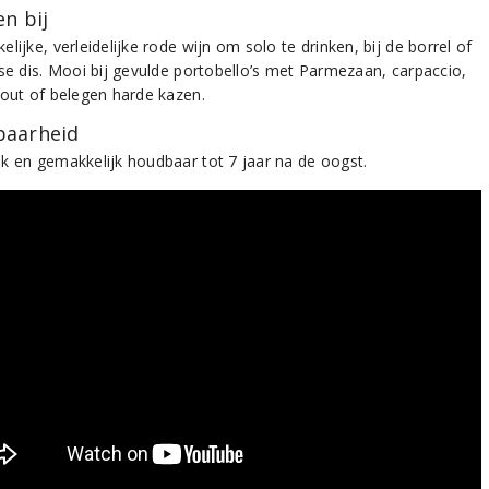
n bij
lijke, verleidelijke rode wijn om solo te drinken, bij de borrel of
kse dis. Mooi bij gevulde portobello’s met Parmezaan, carpaccio,
gout of belegen harde kazen.
aarheid
k en gemakkelijk houdbaar tot 7 jaar na de oogst.