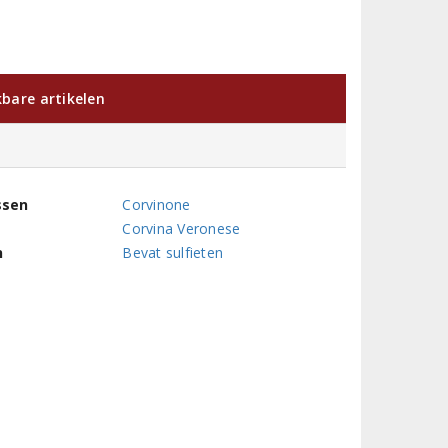
kbare artikelen
ssen
Corvinone
Corvina Veronese
n
Bevat sulfieten