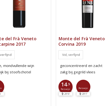
e del Frà Veneto
Monte del Frà Veneto
arpine 2017
Corvina 2019
 verfijnd
Vol, verfijnd
ie, mondvullende wijn
geconcentreerd en zacht
ijk bij stoofschotel
zalig bij gegrild vlees
14
,5
jn
Perswijn
Perswijn
5
2018
2017