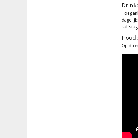
Drinke
Toeganke
dagelij
kalfsra
Houdb
Op dron