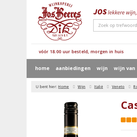
vóór 18.00 uur besteld, morgen in huis
home
aanbiedingen
wijn
wijn van
U bent hier:
Home
Wijn
Italië
Veneto
R
Ca