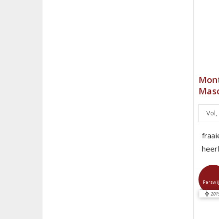
Mont
Masc
Vol,
fraa
heerl
Perswi
201