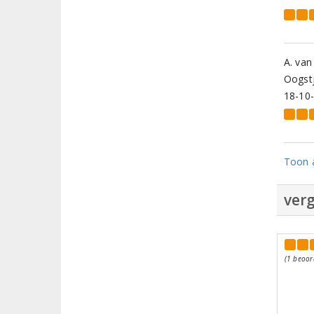
A. va
Oogstj
18-10
Toon a
verg
(1 beoor