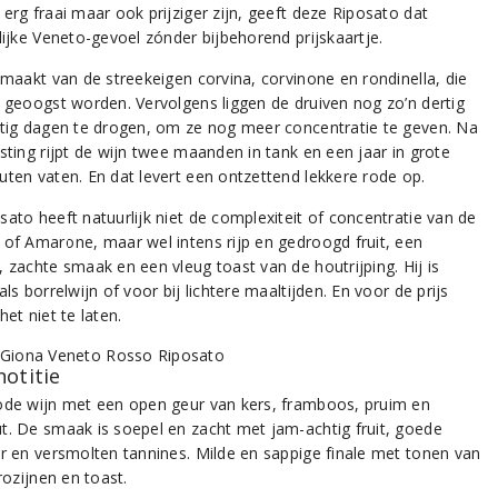
erg fraai maar ook prijziger zijn, geeft deze Riposato dat
lijke Veneto-gevoel zónder bijbehorend prijskaartje.
emaakt van de streekeigen corvina, corvinone en rondinella, die
t geoogst worden. Vervolgens liggen de druiven nog zo’n dertig
rtig dagen te drogen, om ze nog meer concentratie te geven. Na
sting rijpt de wijn twee maanden in tank en een jaar in grote
uten vaten. En dat levert een ontzettend lekkere rode op.
sato heeft natuurlijk niet de complexiteit of concentratie van de
 of Amarone, maar wel intens rijp en gedroogd fruit, een
, zachte smaak en een vleug toast van de houtrijping. Hij is
als borrelwijn of voor bij lichtere maaltijden. En voor de prijs
het niet te laten.
notitie
ode wijn met een open geur van kers, framboos, pruim en
t. De smaak is soepel en zacht met jam-achtig fruit, goede
ur en versmolten tannines. Milde en sappige finale met tonen van
 rozijnen en toast.