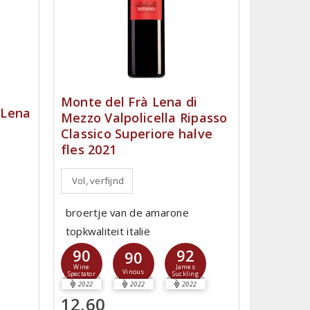
Monte del Frà Lena di
 Lena
Mezzo Valpolicella Ripasso
Classico Superiore halve
fles 2021
Vol, verfijnd
broertje van de amarone
topkwaliteit italië
90
92
90
Wine
James
Vinous
Spectator
Suckling
2022
2022
2022
12,60