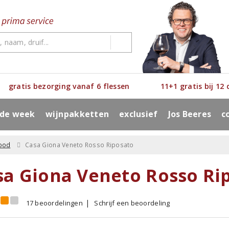
gratis bezorging vanaf 6 flessen
11+1 gratis bij 12
 de week
wijnpakketten
exclusief
Jos Beeres
c
ood
Casa Giona Veneto Rosso Riposato
sa Giona Veneto Rosso Ri
17 beoordelingen
Schrijf een beoordeling