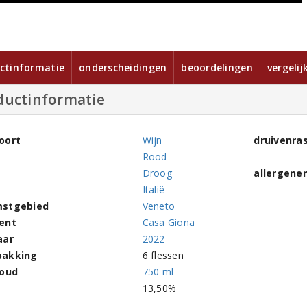
ctinformatie
onderscheidingen
beoordelingen
vergelij
ductinformatie
oort
Wijn
druivenra
Rood
Droog
allergene
Italië
stgebied
Veneto
ent
Casa Giona
aar
2022
pakking
6 flessen
houd
750 ml
l
13,50%