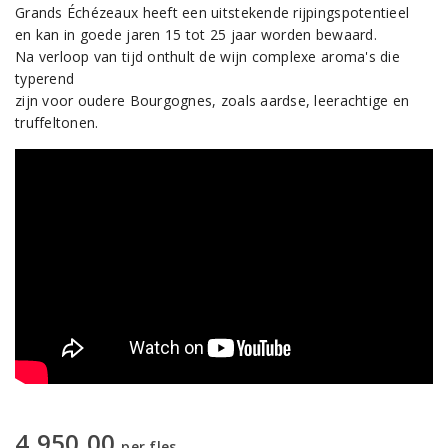
Grands Échézeaux heeft een uitstekende rijpingspotentieel
en kan in goede jaren 15 tot 25 jaar worden bewaard.
Na verloop van tijd onthult de wijn complexe aroma's die
typerend
zijn voor oudere Bourgognes, zoals aardse, leerachtige en
truffeltonen.
4.950,00
per fles