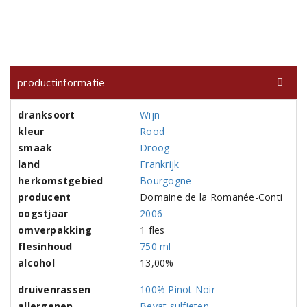
productinformatie
dranksoort
Wijn
kleur
Rood
smaak
Droog
land
Frankrijk
herkomstgebied
Bourgogne
producent
Domaine de la Romanée-Conti
oogstjaar
2006
omverpakking
1 fles
flesinhoud
750 ml
alcohol
13,00%
druivenrassen
100% Pinot Noir
allergenen
Bevat sulfieten