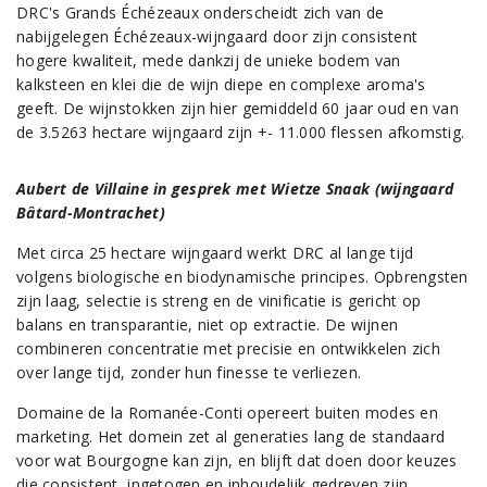
DRC's Grands Échézeaux onderscheidt zich van de
nabijgelegen Échézeaux-wijngaard door zijn consistent
hogere kwaliteit, mede dankzij de unieke bodem van
kalksteen en klei die de wijn diepe en complexe aroma's
geeft. De wijnstokken zijn hier gemiddeld 60 jaar oud en van
de 3.5263 hectare wijngaard zijn +- 11.000 flessen afkomstig.
Aubert de Villaine in gesprek met Wietze Snaak (wijngaard
Bâtard-Montrachet)
Met circa 25 hectare wijngaard werkt DRC al lange tijd
volgens biologische en biodynamische principes. Opbrengsten
zijn laag, selectie is streng en de vinificatie is gericht op
balans en transparantie, niet op extractie. De wijnen
combineren concentratie met precisie en ontwikkelen zich
over lange tijd, zonder hun finesse te verliezen.
Domaine de la Romanée-Conti opereert buiten modes en
marketing. Het domein zet al generaties lang de standaard
voor wat Bourgogne kan zijn, en blijft dat doen door keuzes
die consistent, ingetogen en inhoudelijk gedreven zijn.