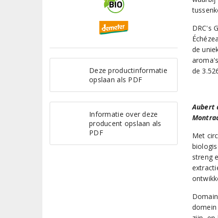
tussenk
DRC's G
Échézea
de unie
aroma's
Deze productinformatie
de 3.52
opslaan als PDF
Aubert 
Informatie over deze
Montra
producent opslaan als
PDF
Met cir
biologis
streng e
extract
ontwikke
Domaine
domein 
zijn, en