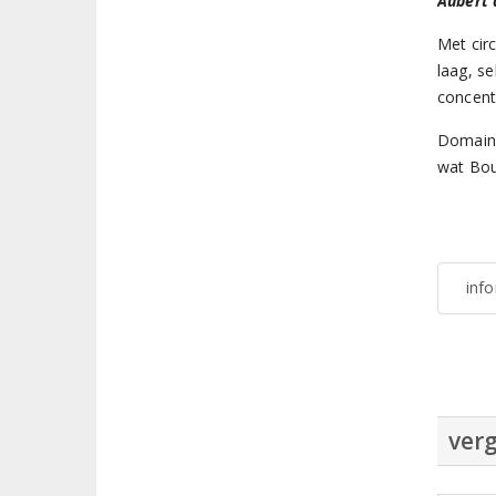
Aubert 
Met cir
laag, se
concentr
Domaine
wat Bou
inf
verg