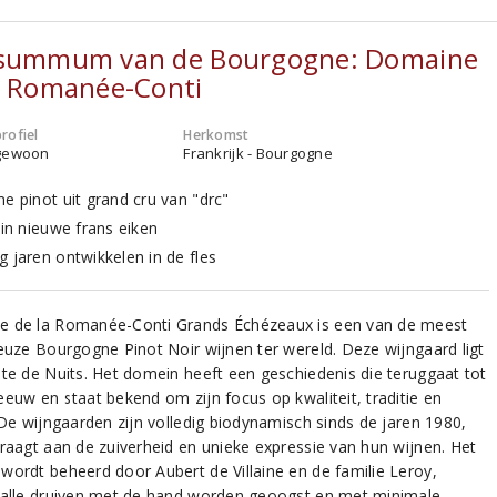
 summum van de Bourgogne: Domaine
a Romanée-Conti
rofiel
Herkomst
gewoon
Frankrijk - Bourgogne
me pinot uit grand cru van "drc"
 in nieuwe frans eiken
g jaren ontwikkelen in de fles
 de la Romanée-Conti Grands Échézeaux is een van de meest
ieuze Bourgogne Pinot Noir wijnen ter wereld. Deze wijngaard ligt
ôte de Nuits. Het domein heeft een geschiedenis die teruggaat tot
eeuw en staat bekend om zijn focus op kwaliteit, traditie en
 De wijngaarden zijn volledig biodynamisch sinds de jaren 1980,
draagt aan de zuiverheid en unieke expressie van hun wijnen. Het
wordt beheerd door Aubert de Villaine en de familie Leroy,
 alle druiven met de hand worden geoogst en met minimale