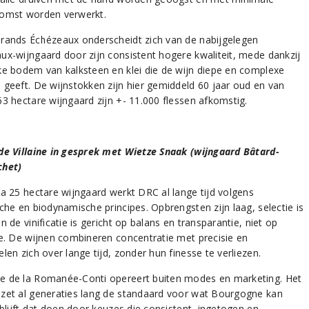
omst worden verwerkt.
rands Échézeaux onderscheidt zich van de nabijgelegen
ux-wijngaard door zijn consistent hogere kwaliteit, mede dankzij
ke bodem van kalksteen en klei die de wijn diepe en complexe
 geeft. De wijnstokken zijn hier gemiddeld 60 jaar oud en van
63 hectare wijngaard zijn +- 11.000 flessen afkomstig.
de Villaine in gesprek met Wietze Snaak (wijngaard Bâtard-
chet)
ca 25 hectare wijngaard werkt DRC al lange tijd volgens
che en biodynamische principes. Opbrengsten zijn laag, selectie is
n de vinificatie is gericht op balans en transparantie, niet op
ie. De wijnen combineren concentratie met precisie en
len zich over lange tijd, zonder hun finesse te verliezen.
 de la Romanée-Conti opereert buiten modes en marketing. Het
zet al generaties lang de standaard voor wat Bourgogne kan
 blijft dat doen door keuzes die consistent, ingetogen en