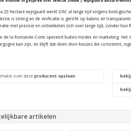
de Villaine in gesprek met Wietze Snaak ( wijngaard Bâtard-Mont
ca 25 hectare wijngaard werkt DRC al lange tijd volgens biologisch
lectie is streng en de vinificatie is gericht op balans en transparan
atie met precisie en ontwikkelen zich over lange tijd, zonder hun f
 de la Romanée-Conti opereert buiten modes en marketing. Het do
rgogne kan zijn, en blijft dat doen door keuzes die consistent, ing
ormatie over deze
producent opslaan
bekij
bekij
elijkbare artikelen