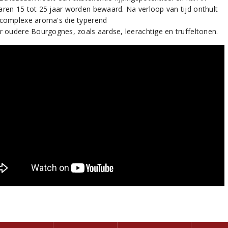
aren 15 tot 25 jaar worden bewaard. Na verloop van tijd onthult
 complexe aroma's die typerend
or oudere Bourgognes, zoals aardse, leerachtige en truffeltonen.