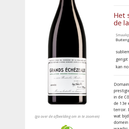
Het
de l
Smaakp
Buiten
sublie
gerijpt
kan no
Domaine
prestig
in de C
de 13e 
terroir.
wat bij
(ga over de afbeelding om in te zoomen)
domein 
waarbij