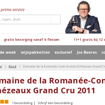
gratis bezorging vanaf 6 flessen
11+1 gratis bij 12
 de week
wijnpakketten
exclusief
Jos Beeres
c
ne
Rood
Domaine de la Romanée-Conti Grands Échézeaux Grand C
maine de la Romanée-Con
hézeaux Grand Cru 2011
1 beoordeling
Schrijf een beoordeling