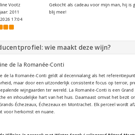
line Vootz
Gekocht als cadeau voor mijn man, hij is
aar: 2011
blij mee!
-2026 17:04
ucentprofiel: wie maakt deze wijn?
ne de la Romanée-Conti
 de la Romanée-Conti geldt al decennialang als het referentiepun
rheid, maar door een uitzonderlijk consistente focus op terroir, pr
epalende wijngaarden ter wereld. La Romanée-Conti is een Grand
sche en inhoudelijke hart van het huis. Daarnaast omvat het bezit
 Grands-Échezeaux, Échezeaux en Montrachet. Elk perceel wordt afz
t voor herkomst en nuane.