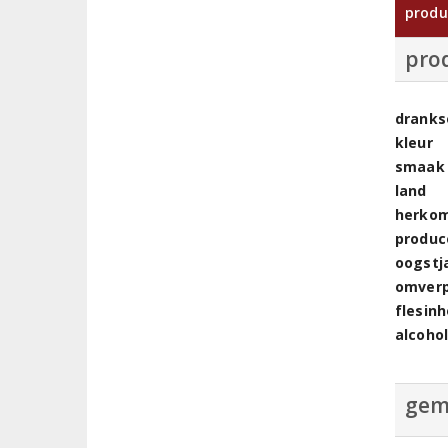
produ
pro
dranks
kleur
smaak
land
herkom
produc
oogstj
omver
flesin
alcoho
gem