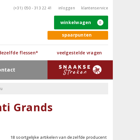
(+31) 050 - 313 22 41
inloggen
klantenservice
winkelwagen
0
spaarpunten
 dezelfde flessen*
veelgestelde vragen
ontact
ru
ti Grands
18 soortgelijke artikelen van dezelfde producent