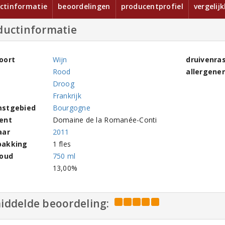
ctinformatie
beoordelingen
producentprofiel
vergelij
ductinformatie
oort
Wijn
druivenra
Rood
allergene
Droog
Frankrijk
stgebied
Bourgogne
ent
Domaine de la Romanée-Conti
aar
2011
pakking
1 fles
houd
750 ml
l
13,00%
iddelde beoordeling: