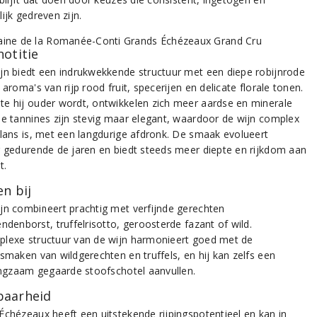
ijk gedreven zijn.
notitie
jn biedt een indrukwekkende structuur met een diepe robijnrode
 aroma's van rijp rood fruit, specerijen en delicate florale tonen.
e hij ouder wordt, ontwikkelen zich meer aardse en minerale
De tannines zijn stevig maar elegant, waardoor de wijn complex
alans is, met een langdurige afdronk. De smaak evolueert
g gedurende de jaren en biedt steeds meer diepte en rijkdom aan
t.
n bij
jn combineert prachtig met verfijnde gerechten
ndenborst, truffelrisotto, geroosterde fazant of wild.
lexe structuur van de wijn harmonieert goed met de
 smaken van wildgerechten en truffels, en hij kan zelfs een
langzaam gegaarde stoofschotel aanvullen.
aarheid
Échézeaux heeft een uitstekende rijpingspotentieel en kan in