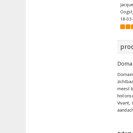
Jacque
Oogstj
18-03
prod
Domai
Domaine
zichtbaa
meest b
histori
Vivant,
aandach