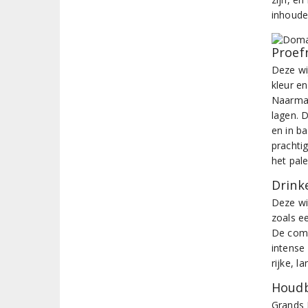
inhoudel
Proef
Deze wi
kleur en
Naarmat
lagen. 
en in b
prachti
het pale
Drinke
Deze wi
zoals ee
De comp
intense
rijke, 
Houdb
Grands 