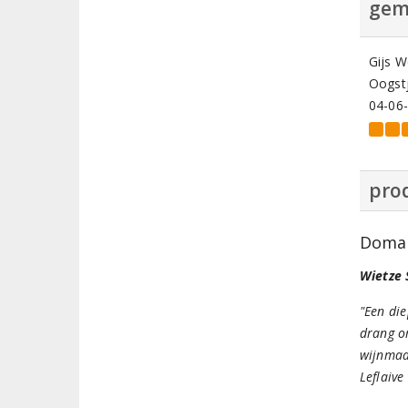
gem
Gijs 
Oogstj
04-06
prod
Domai
Wietze 
"Een die
drang om
wijnmaak
Leflaive