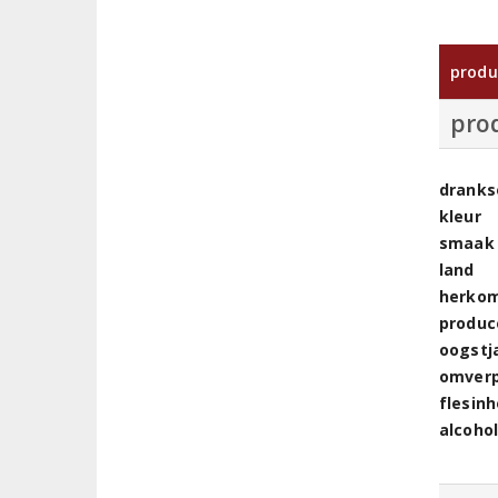
produ
pro
dranks
kleur
smaak
land
herkom
produc
oogstj
omver
flesin
alcoho