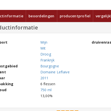
ctinformatie
beoordelingen
producentprofiel
vergelij
ductinformatie
oort
Wijn
druivenra
Wit
Droog
Frankrijk
stgebied
Bourgogne
ent
Domaine Leflaive
aar
2011
pakking
6 flessen
houd
750 ml
l
13,00%