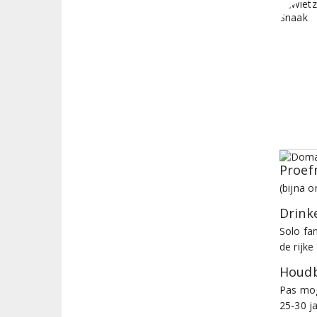
Proef
(bijna o
Drinke
Solo fa
de rijk
Houdb
Pas mog
25-30 ja