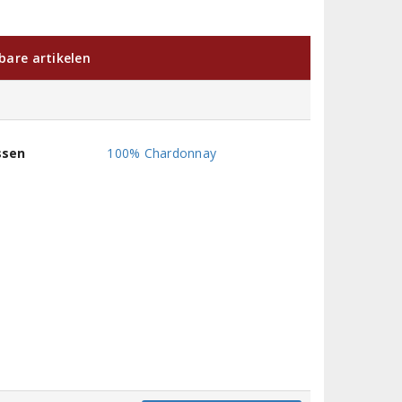
kbare artikelen
ssen
100% Chardonnay