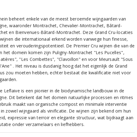
ein beheert enkele van de meest beroemde wijngaarden van
ne, waaronder Montrachet, Chevalier-Montrachet, Bâtard-
het en Bienvenues-Bâtard-Montrachet. Deze Grand Cru-locaties
 wijnen die internationaal erkend worden vanwege hun finesse,
iteit en verouderingspotentieel. De Premier Cru wijnen die van de
n het domein komen zijn Puligny-Montrachet "Les Pucelles",
latières", "Les Combettes", "Clavoillon" en voor Meursault "Sous
d'Ane" . Het niveau is dusdanig hoog dat het eigenlijk de Grand
tus zou moeten hebben, echter bestaat die kwalificatie niet voor
ngaarden.
 Leflaive is een pionier in de biodynamische landbouw in de
ne. Dit betekent dat het domein natuurlijke processen en ritmes
gebruik maakt van organische compost en minimale interventie
 in zowel wijngaard als vinificatie. De wijnen zijn bekend om hun
id, expressie van terroir en elegante structuur, wat bijdraagt aan
utatie onder verzamelaars en liefhebbers.