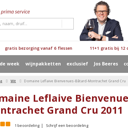
gratis bezorging vanaf 6 flessen
11+1 gratis bij 12
 de week
wijnpakketten
exclusief
Jos Beeres
c
ne
Wit
Domaine Leflaive Bienvenues-Bâtard-Montrachet Grand Cru
maine Leflaive Bienvenue
ntrachet Grand Cru 2011
1 beoordeling
Schrijf een beoordeling