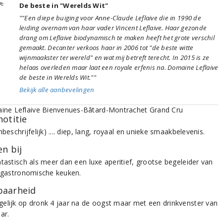
De beste in "Werelds Wit"
""Een diepe buiging voor Anne-Claude Leflaive die in 1990 de
leiding overnam van haar vader Vincent Leflaive. Haar gezonde
drang om Leflaive biodynamisch te maken heeft het grote verschil
gemaakt. Decanter verkoos haar in 2006 tot "de beste witte
wijnmaakster ter wereld" en wat mij betreft terecht. In 2015 is ze
helaas overleden maar laat een royale erfenis na. Domaine Leflaive
de beste in Werelds Wit.""
Bekijk alle aanbevelingen
notitie
nbeschrijfelijk) .... diep, lang, royaal en unieke smaakbelevenis.
n bij
ntastisch als meer dan een luxe aperitief, grootse begeleider van
e gastronomische keuken.
aarheid
elijk op dronk 4 jaar na de oogst maar met een drinkvenster van
ar.