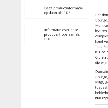
Deze productinformatie
opslaan als PDF
Het dom
Bourgog
Montrac
Informatie over deze
leveren
producent opslaan als
complex
PDF
hand va
"Les Fo
le Dos 
Cru sta
die wij
Domaine
Bourgog
volgt, 
toepast
helderhe
hun rep