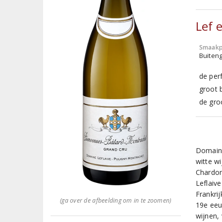
Lef 
Smaakp
Buiten
de per
groot 
de gro
Domaine
witte w
Chardon
Leflaiv
Frankri
(ga over de afbeelding om in te zoomen)
19e eeu
wijnen,