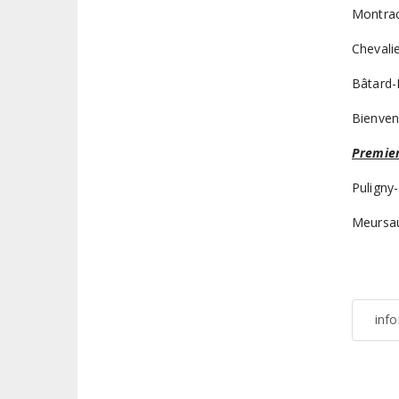
Montrac
Chevali
Bâtard-
Bienven
Premier
Puligny
Meursau
inf