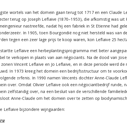
gste wortels van het domein gaan terug tot 1717 en een Claude Le
recter terug op Joseph Leflaive (1870–1953), die afkomstig was uit
ineingenieur nastreefde, nadat hij een fabriek in St Etienne had ge
onderzeeër. In 1905, toen Bourgondië nog niet hersteld was van d
rden tegen een zeer lage prijs te koop waren, kon Leflaive 25 hect
 startte Leflaive een herbeplantingsprogramma met beter aangepa
abel te verkopen in plaats van aan négociants. Na de dood van Jos
 zonen Vincent Leflaive en Jo Leflaive, en in deze periode werd de
wd. In 1973 kreeg het domein een bedrijfsstructuur om te voorko
olgende erfenis. In 1990 namen Vincents dochter Anne-Claude Lefla
ein over. Omdat Olivier Leflaive ook een négociantbedrijf runde, 
in zelfstandig over, na een besluit van de verschillende familiele
sloot Anne-Claude om het domein over te zetten op biodynamisc
 Leflaive bijzondere wijngaarden:
Cru