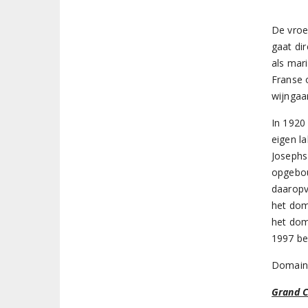
De vroe
gaat di
als mar
Franse 
wijngaa
In 1920
eigen l
Josephs
opgebou
daaropv
het dom
het dome
1997 be
Domaine
Grand 