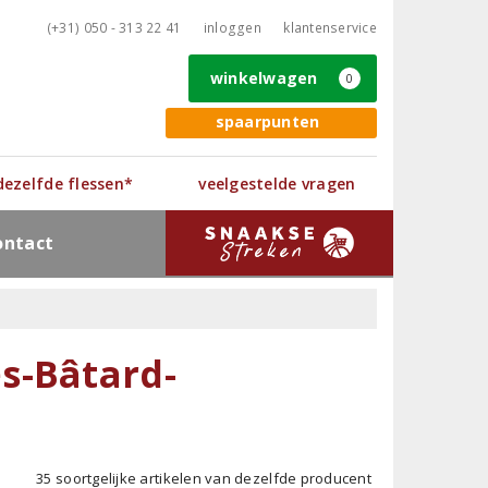
(+31) 050 - 313 22 41
inloggen
klantenservice
winkelwagen
0
spaarpunten
 dezelfde flessen*
veelgestelde vragen
ontact
s-Bâtard-
35 soortgelijke artikelen van dezelfde producent