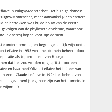
flaive in Puligny-Montrachet. Het huidige domein
 Puligny-Montrachet, maar aanvankelijk een carrière
leid en betrokken was bij de bouw van de eerste
e gevolgen van de phylloxera-epidemie, waardoor
are (62 acres) kopen voor zijn domein.
ste onderstammen, en begon geleidelijk wijn onder
eph Leflaive in 1953 werd het domein beheerd door
 reputatie als topproducent van Bourgondië
men dat het zou worden opgesplitst door een
ive en haar neef Olivier Leflaive het beheer van
nam Anne-Claude Leflaive in 1994 het beheer van
den die gezamenlijk eigenaar zijn van het domein. In
he wijnmaak.