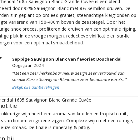
hendal 1685 Sauvignon Blanc Grande Cuvée is een blend
eerd door 92% Sauvignon Blanc met 8% Semillon druiven. De
rden zijn geplant op ontleed graniet, steenachtige kleigronden op
gte variërend van 150-400m boven de zeespiegel. Door het
rige snoeiproces, profiteren de druiven van een optimale rijping.
ige pluk in de vroege morgen, reductieve vinificatie en sur-lie
 zorgen voor een optimaal smaakbehoud.
Sappige Sauvignon Blanc van favoriet Boschendal
Oogstjaar: 2024
"Met een zeer herkenbaar nieuw design zeer vertrouwd van
smaak! Klasse Sauvignon Blanc voor zeer betaalbare euro's. "
Bekijk alle aanbevelingen
notitie
rokleurige wijn heeft een aroma van kruiden en tropisch fruit,
ts van limoen en groene vijgen. Complexe wijn met een romige,
euze smaak. De finale is mineralig & pittig.
n bij