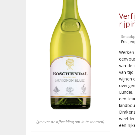
Verf
rijp
Smaakp
Fris, e
Werken 
eenvoud
van de o
van tij
wijnen 
overgen
Lundie,
een tea
landbouw
Drakens
weelder
(ga over de afbeelding om in te zoomen)
een rij