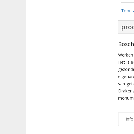
Toon a
prod
Bosch
Werken 
Het is e
gezonde
eigenar
van get
Drakens
monumen
inf