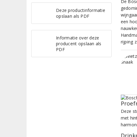
De Bosc
gedomin
Deze productinformatie
wijngaa
opslaan als PDF
een hoo
nauwkeu
Handmat
Informatie over deze
rijping
producent opslaan als
PDF
Proef
Deze st
met hin
harmoni
Drinke