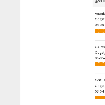
Anoni
Oogstj
04-08
G.C v
Oogstj
06-05
Gert B
Oogstj
03-04