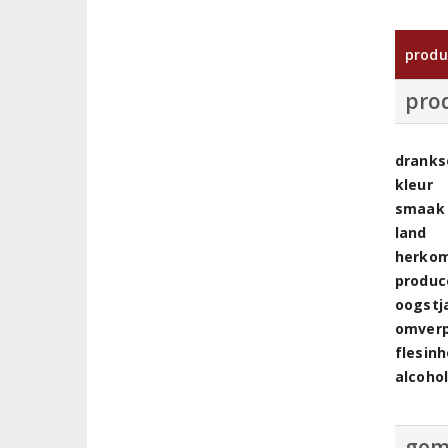
produ
pro
dranks
kleur
smaak
land
herkom
produc
oogstj
omver
flesin
alcoho
gem