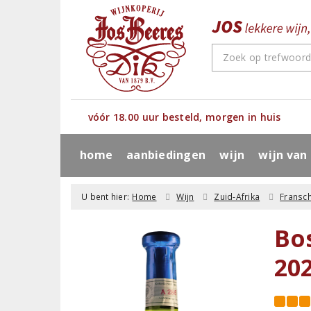
vóór 18.00 uur besteld, morgen in huis
home
aanbiedingen
wijn
wijn van
U bent hier:
Home
Wijn
Zuid-Afrika
Fransc
Bo
20