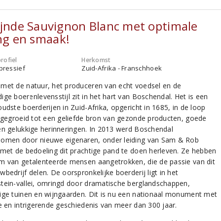
ijnde Sauvignon Blanc met optimale
ing en smaak!
rofiel
Herkomst
xpressief
Zuid-Afrika - Franschhoek
met de natuur, het produceren van echt voedsel en de
ige boerenlevensstijl zit in het hart van Boschendal. Het is een
udste boerderijen in Zuid-Afrika, opgericht in 1685, in de loop
d gegroeid tot een geliefde bron van gezonde producten, goede
en gelukkige herinneringen. In 2013 werd Boschendal
omen door nieuwe eigenaren, onder leiding van Sam & Rob
 met de bedoeling dit prachtige pand te doen herleven. Ze hebben
m van getalenteerde mensen aangetrokken, die de passie van dit
bedrijf delen. De oorspronkelijke boerderij ligt in het
tein-vallei, omringd door dramatische berglandschappen,
ige tuinen en wijngaarden. Dit is nu een nationaal monument met
ke en intrigerende geschiedenis van meer dan 300 jaar.