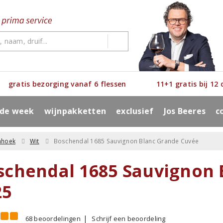
gratis bezorging vanaf 6 flessen
11+1 gratis bij 12
 de week
wijnpakketten
exclusief
Jos Beeres
c
hhoek
Wit
Boschendal 1685 Sauvignon Blanc Grande Cuvée
schendal 1685 Sauvignon 
25
68 beoordelingen
Schrijf een beoordeling