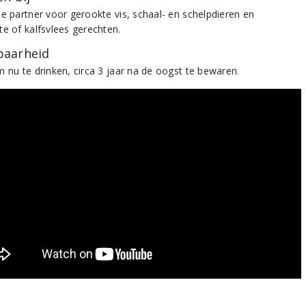
le partner voor gerookte vis, schaal- en schelpdieren en
te of kalfsvlees gerechten.
aarheid
m nu te drinken, circa 3 jaar na de oogst te bewaren.