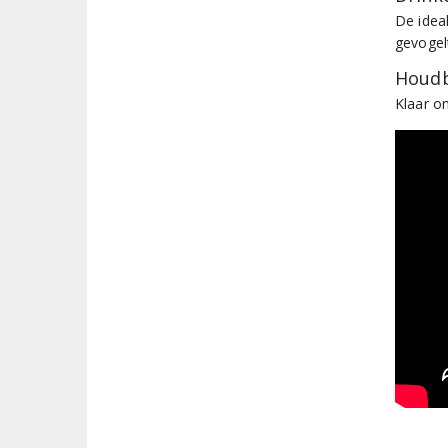
De idea
gevogel
Houdb
Klaar o