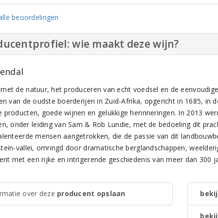
lle beoordelingen
ucentprofiel: wie maakt deze wijn?
endal
met de natuur, het produceren van echt voedsel en de eenvoudige b
en van de oudste boerderijen in Zuid-Afrika, opgericht in 1685, in 
 producten, goede wijnen en gelukkige herinneringen. In 2013 w
en, onder leiding van Sam & Rob Lundie, met de bedoeling dit pra
alenteerde mensen aangetrokken, die de passie van dit landbouwbedri
tein-vallei, omringd door dramatische berglandschappen, weelderig
t met een rijke en intrigerende geschiedenis van meer dan 300 ja
ormatie over deze
producent opslaan
bekij
bekij