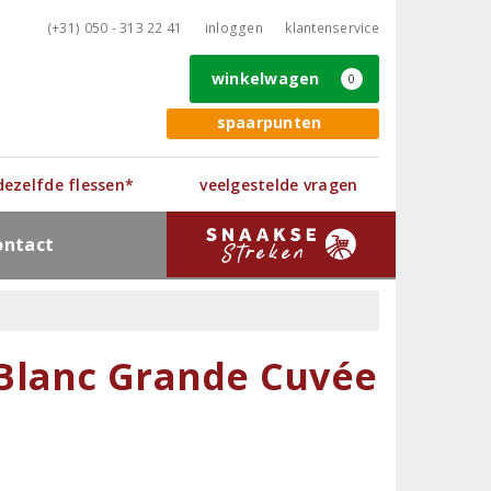
(+31) 050 - 313 22 41
inloggen
klantenservice
winkelwagen
0
spaarpunten
 dezelfde flessen*
veelgestelde vragen
ontact
Blanc Grande Cuvée