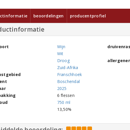
ctinformatie
beoordelingen
producentprofiel
ductinformatie
oort
Wijn
druivenra
Wit
Droog
allergene
Zuid-Afrika
stgebied
Franschhoek
ent
Boschendal
aar
2025
pakking
6 flessen
houd
750 ml
l
13,50%
iddelde beoordeling: