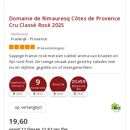
Domaine de Rimauresq Côtes de Provence
Cru Classé Rosé 2025
Herkomst
Frankrijk - Provence
(9 beoordelingen)
Sappige Franse rosé met een subtiel aroma van kruiden en
fijn rood fruit. De romige smaak past goed bij salades met
vis en olijfolie, gegrilde vis of vleesgerechten.
9
ZILVER
Proefschrift
WineLife
Concours
Millésime
Hamersma
Bio
2025
2023
2023
2023
op verlanglijst
19,60
vanaf 12 flessen 17,97 per fles