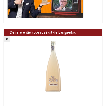
Dé referentie voor rosé uit de Languedoc
8