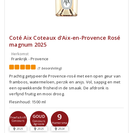
Coté Aix Coteaux d'Aix-en-Provence Rosé
magnum 2025
Herkomst
Frankrijk - Provence
(1 beoordeling)
Prachtig getypeerde Provence-rosé met een open geur van
framboos, watermeloen, perzik en anijs. Vol, sappig en met
een opwekkende frisheid in de smaak. De afdronk is
verfijnd fruitig en mooi droog.
Flesinhoud: 1500 ml
9
GOUD
Proefschrift
Concours
Concours
Hamersma
Agricole
2025
2025
2024