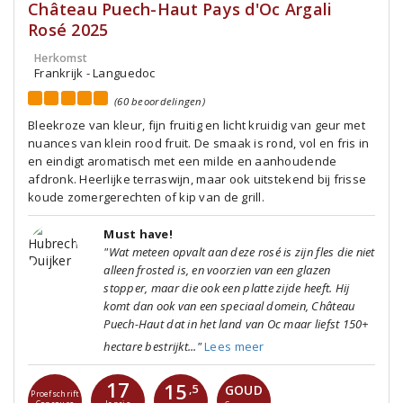
Château Puech-Haut Pays d'Oc Argali
Rosé 2025
Herkomst
Frankrijk - Languedoc
(60 beoordelingen)
Bleekroze van kleur, fijn fruitig en licht kruidig van geur met
nuances van klein rood fruit. De smaak is rond, vol en fris in
en eindigt aromatisch met een milde en aanhoudende
afdronk. Heerlijke terraswijn, maar ook uitstekend bij frisse
koude zomergerechten of kip van de grill.
Must have!
"Wat meteen opvalt aan deze rosé is zijn fles die niet
alleen frosted is, en voorzien van een glazen
stopper, maar die ook een platte zijde heeft. Hij
komt dan ook van een speciaal domein, Château
Puech-Haut dat in het land van Oc maar liefst 150+
hectare bestrijkt..."
Lees meer
17
15
GOUD
,5
Proefschrift