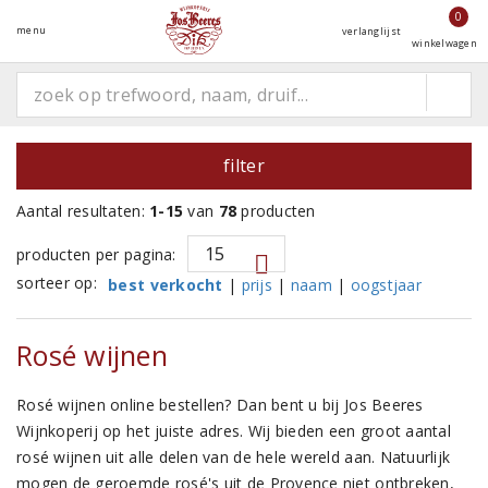
0
menu
verlanglijst
winkelwagen
filter
Aantal resultaten:
1-15
van
78
producten
producten per pagina:
sorteer op:
best verkocht
|
prijs
|
naam
|
oogstjaar
Rosé wijnen
Rosé wijnen online bestellen? Dan bent u bij Jos Beeres
Wijnkoperij op het juiste adres. Wij bieden een groot aantal
rosé wijnen uit alle delen van de hele wereld aan. Natuurlijk
mogen de geroemde rosé's uit de Provence niet ontbreken,