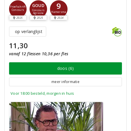
9
GOUD
Proefschrift
Concours
Concours
Hamersma
Agricole
2025
2025
2024
op verlanglijst
11,30
vanaf 12 flessen 10,36 per fles
doos (6)
meer informatie
Voor 18:00 besteld, morgen in huis