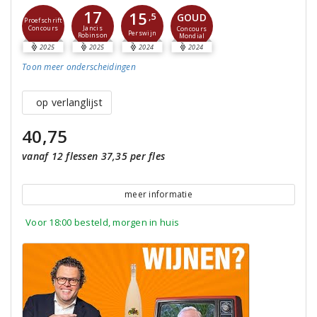
17
15
GOUD
,5
Proefschrift
Concours
Jancis
Concours
Perswijn
Robinson
Mondial
2025
2025
2024
2024
Toon meer
onderscheidingen
op verlanglijst
40,75
vanaf 12 flessen 37,35 per fles
meer informatie
Voor 18:00 besteld, morgen in huis