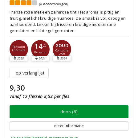
(8 beoordelingen)
Franse rosé met een zalmroze tint. Het aroma is pittig en
fruitig, met licht kruidige nuances. De smaak is vol, droog en
aanhoudend. Lekker bij frisse en kruidige mediterrane
gerechten en lichte grillgerechten.
14
GOUD
,5
Perswijn
Concours
Concours
Perswijn
Lyon
2025
2024
2024
op verlanglijst
9,30
vanaf 12 flessen 8,53 per fles
doos (6)
meer informatie