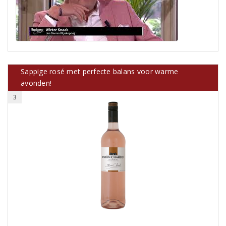
Sappige rosé met perfecte balans voor warme
avonden!
3