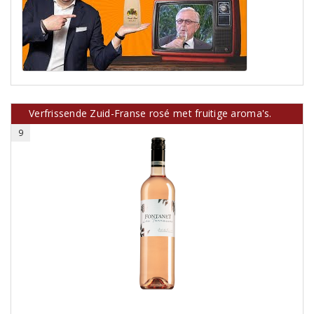
Verfrissende Zuid-Franse rosé met fruitige aroma's.
9