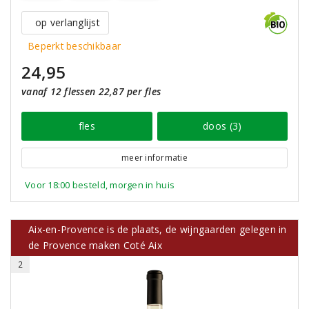
op verlanglijst
Beperkt beschikbaar
24,95
vanaf 12 flessen 22,87 per fles
fles
doos (3)
meer informatie
Voor 18:00 besteld, morgen in huis
Aix-en-Provence is de plaats, de wijngaarden gelegen in
de Provence maken Coté Aix
2