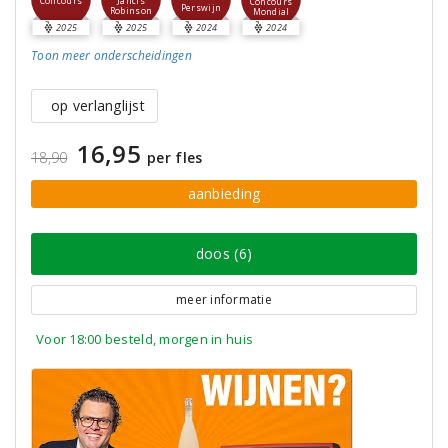
Concours
Jancis
Concours
Perswijn
Robinson
Mondial
2025
2025
2024
2024
Toon meer
onderscheidingen
op verlanglijst
16,95
18,90
per fles
aanbieding
doos (6)
meer informatie
Voor 18:00 besteld, morgen in huis