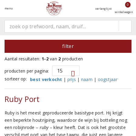
0
menu
verlanglijst
winkelwagen
filter
Aantal resultaten:
1-2
van
2
producten
producten per pagina:
sorteer op:
best verkocht
|
prijs
|
naam
|
oogstjaar
Ruby Port
Ruby is het meest geproduceerde basistype port. Hij krijgt
een beperkte houtrijping, waardoor de wijn bij botteling nog
een robijnrode –
ruby
– kleur heeft. Dat is ook het grootste
verschil met port van het type tawny, die juist een langere