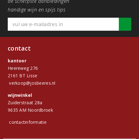
de scherpste aanbiedingen
handige wijn en spijs tips
contact
kantoor
Heereweg 276
2161 BT Lisse
verkoop@josbeeres.nl
wijnwinkel
Zuiderstraat 28a
9635 AM Noordbroek
contactinformatie