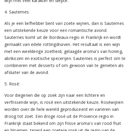
wijn met veel karakter en diepte.
4. Sauternes:
Als je een liefhebber bent van zoete wijnen, dan is Sauternes
een uitstekende keuze voor een romantische avond.
Sauternes komt uit de Bordeaux-regio in Frankrijk en wordt
gemaakt van edele rottingdruiven. Het resultaat is een wijn
met een weelderige zoetheid, gelaagde aroma's van honing,
abrikozen en exotische specerijen. Sauternes is perfect om te
combineren met desserts of om gewoon van te genieten als
afsluiter van de avond.
5. Rosé:
Voor diegenen die op zoek zijn naar een lichtere en
verfrissende wijn, is rosé een uitstekende keuze. Roséwijnen
worden over de hele wereld geproduceerd en variëren van
droog tot zoet. Een droge rosé uit de Provence-regio in
Frankrijk staat bekend om zijn frisse aroma's van rood fruit
en bloemen, terwijl een zoetere rosé uit de regio van de