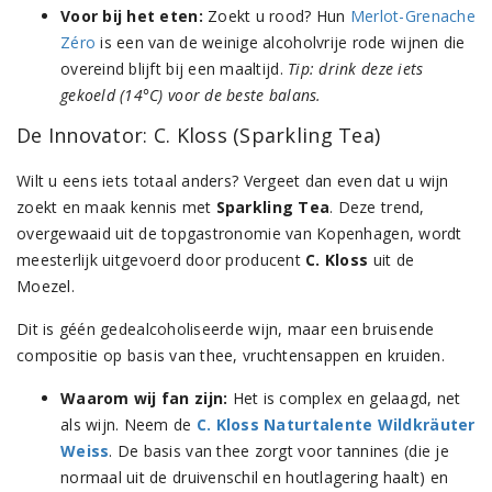
Voor bij het eten:
Zoekt u rood? Hun
Merlot-Grenache
Zéro
is een van de weinige alcoholvrije rode wijnen die
overeind blijft bij een maaltijd.
Tip: drink deze iets
gekoeld (14°C) voor de beste balans.
De Innovator: C. Kloss (Sparkling Tea)
Wilt u eens iets totaal anders? Vergeet dan even dat u wijn
zoekt en maak kennis met
Sparkling Tea
. Deze trend,
overgewaaid uit de topgastronomie van Kopenhagen, wordt
meesterlijk uitgevoerd door producent
C. Kloss
uit de
Moezel.
Dit is géén gedealcoholiseerde wijn, maar een bruisende
compositie op basis van thee, vruchtensappen en kruiden.
Waarom wij fan zijn:
Het is complex en gelaagd, net
als wijn. Neem de
C. Kloss Naturtalente Wildkräuter
Weiss
. De basis van thee zorgt voor tannines (die je
normaal uit de druivenschil en houtlagering haalt) en