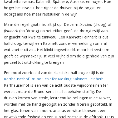
kwaliteitsniveaus: Kabinett, Spätlese, Auslese, en hoger. Hoe
hoger het niveau, hoe rijper de druiven bij de oogst, en
doorgaans hoe meer restsuiker in de wijn.
Maar die regel gaat niet altijd op. De term
trocken
(droog) of
feinherb
(halfdroog) op het etiket geeft de droogtestijl aan,
ongeacht het kwaliteitsniveau. Een Kabinett Feinherb is dus
halfdroog, terwijl een Kabinett zonder vermelding soms al
wat zoeter uitvalt. Het klinkt ingewikkeld, maar het systeem
geeft de wijnmaker juist veel vrijheid om de eigenheid van zijn
perceel tot uitdrukking te brengen.
Een mooi voorbeeld van de klassieke halfdroge stijl is de
Karthäuserhof Bruno Schiefer Riesling Kabinett Feinherb
.
Karthäuserhof is een van de acht oudste wijndomeinen ter
wereld, maar de Bruno-serie is allesbehalve stoffig. De
druiven komen van steile, leisteenrijke hellingen in de Ruwer,
worden met de hand geoogst en zonder filteren gebotteld. In
het glas: tonen van limoen, ananas en witte bloesem, een
opwekkende frisheid en een subtiel zoetje in de afdronk. Dit is