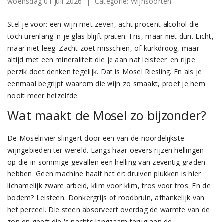
woensdag 01 juli 2026
| Categorie:
Wijnsoorten
Stel je voor: een wijn met zeven, acht procent alcohol die
toch urenlang in je glas blijft praten. Fris, maar niet dun. Licht,
maar niet leeg. Zacht zoet misschien, of kurkdroog, maar
altijd met een mineraliteit die je aan nat leisteen en rijpe
perzik doet denken tegelijk. Dat is Mosel Riesling. En als je
eenmaal begrijpt waarom die wijn zo smaakt, proef je hem
nooit meer hetzelfde.
Wat maakt de Mosel zo bijzonder?
De Moselrivier slingert door een van de noordelijkste
wijngebieden ter wereld. Langs haar oevers rijzen hellingen
op die in sommige gevallen een helling van zeventig graden
hebben. Geen machine haalt het er: druiven plukken is hier
lichamelijk zware arbeid, klim voor klim, tros voor tros. En de
bodem? Leisteen. Donkergrijs of roodbruin, afhankelijk van
het perceel. Die steen absorveert overdag de warmte van de
zon en geeft die 's nachts langzaam terug aan de