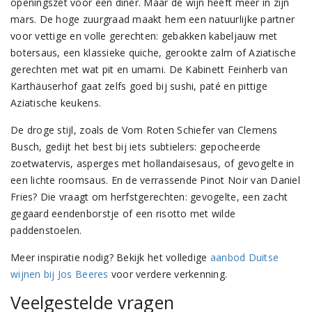
openingszet voor een diner. Maar de wijn heeft meer in zijn
mars. De hoge zuurgraad maakt hem een natuurlijke partner
voor vettige en volle gerechten: gebakken kabeljauw met
botersaus, een klassieke quiche, gerookte zalm of Aziatische
gerechten met wat pit en umami. De Kabinett Feinherb van
Karthäuserhof gaat zelfs goed bij sushi, paté en pittige
Aziatische keukens.
De droge stijl, zoals de Vom Roten Schiefer van Clemens
Busch, gedijt het best bij iets subtielers: gepocheerde
zoetwatervis, asperges met hollandaisesaus, of gevogelte in
een lichte roomsaus. En de verrassende Pinot Noir van Daniel
Fries? Die vraagt om herfstgerechten: gevogelte, een zacht
gegaard eendenborstje of een risotto met wilde
paddenstoelen.
Meer inspiratie nodig? Bekijk het volledige
aanbod Duitse
wijnen bij Jos Beeres
voor verdere verkenning.
Veelgestelde vragen