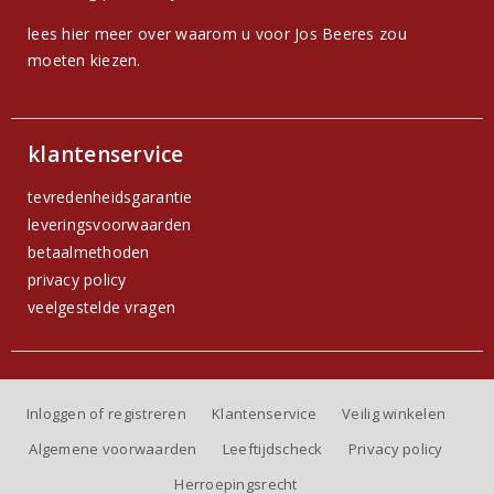
lees hier meer over waarom u voor Jos Beeres zou
moeten kiezen.
klantenservice
tevredenheidsgarantie
leveringsvoorwaarden
betaalmethoden
privacy policy
veelgestelde vragen
Inloggen of registreren
Klantenservice
Veilig winkelen
Algemene voorwaarden
Leeftijdscheck
Privacy policy
Herroepingsrecht