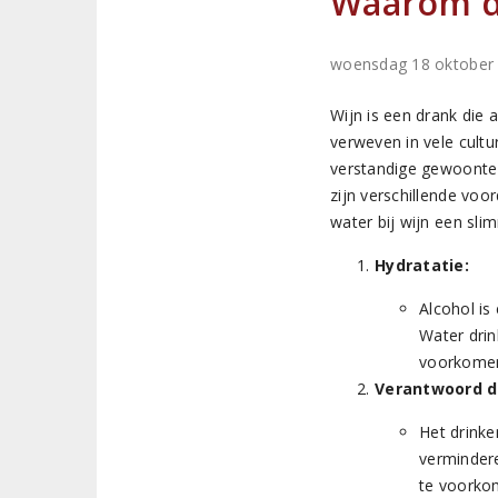
Waarom dr
woensdag 18 oktober
Wijn is een drank die 
verweven in vele cultu
verstandige gewoonte 
zijn verschillende voo
water bij wijn een sli
Hydratatie:
Alcohol is
Water drin
voorkome
Verantwoord d
Het drinke
verminder
te voorko