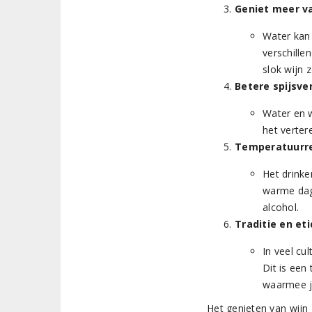
Geniet meer va
Water kan 
verschille
slok wijn 
Betere spijsve
Water en w
het verter
Temperatuurre
Het drinke
warme dag
alcohol.
Traditie en et
In veel cul
Dit is een
waarmee je
Het genieten van wijn 