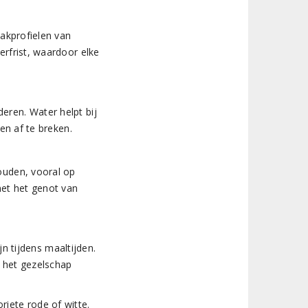
aakprofielen van
rfrist, waardoor elke
ren. Water helpt bij
en af te breken.
ouden, vooral op
et het genot van
jn tijdens maaltijden.
n het gezelschap
riete rode of witte.