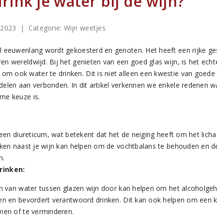
ink je water bij de wijn?
 2023
| Categorie:
Wijn weetjes
al eeuwenlang wordt gekoesterd en genoten. Het heeft een rijke ge
ren wereldwijd. Bij het genieten van een goed glas wijn, is het echt
om ook water te drinken. Dit is niet alleen een kwestie van goede
rdelen aan verbonden. In dit artikel verkennen we enkele redenen 
mme keuze is.
 een diureticum, wat betekent dat het de neiging heeft om het lich
ken naast je wijn kan helpen om de vochtbalans te behouden en de
n.
rinken:
n van water tussen glazen wijn door kan helpen om het alcoholgeha
en en bevordert verantwoord drinken. Dit kan ook helpen om een 
men of te verminderen.