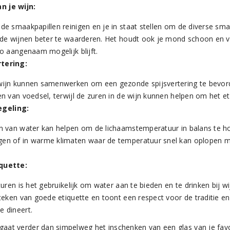
n je wijn:
de smaakpapillen reinigen en je in staat stellen om de diverse sm
nde wijnen beter te waarderen. Het houdt ook je mond schoon en ve
zo aangenaam mogelijk blijft.
rtering:
ijn kunnen samenwerken om een gezonde spijsvertering te bevorde
en van voedsel, terwijl de zuren in de wijn kunnen helpen om het et
geling:
n van water kan helpen om de lichaamstemperatuur in balans te h
en of in warme klimaten waar de temperatuur snel kan oplopen m
iquette:
turen is het gebruikelijk om water aan te bieden en te drinken bij wi
 teken van goede etiquette en toont een respect voor de traditie e
 dineert.
gaat verder dan simpelweg het inschenken van een glas van je favo