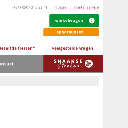
(+31) 050 - 313 22 41
inloggen
klantenservice
winkelwagen
0
spaarpunten
 dezelfde flessen*
veelgestelde vragen
ontact