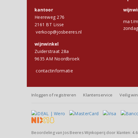
kantoor
wijnw
Heereweg 276
ma t/m
2161 BT Lisse
zondag
verkoop@josbeeres.nl
wijnwinkel
Zuiderstraat 28a
9635 AM Noordbroek
contactinformatie
Inloggen of registreren
Klantenservice
Veilig wi
Beoordeling van
Jos Beeres Wijnkoperij
door klanten:
4.6